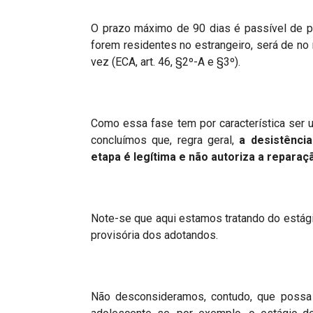
O prazo máximo de 90 dias é passível de pr
forem residentes no estrangeiro, será de n
vez (ECA, art. 46, §2º-A e §3º).
Como essa fase tem por característica ser 
concluímos que, regra geral,
a desist
ê
nci
etapa
é
legí
tima e n
ão autoriza a reparaç
Note-se que aqui estamos tratando do estági
provisória dos adotandos.
Não desconsideramos, contudo, que possa h