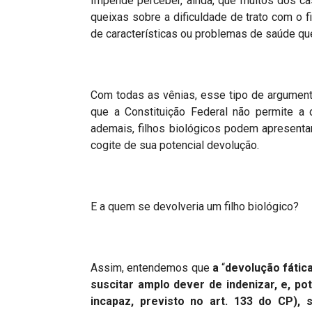
Impende perceber, ainda, que muitos dos cas
queixas sobre a dificuldade de trato com o 
de características ou problemas de saúde q
Com todas as vênias, esse tipo de argumen
que a Constituição Federal não permite a 
ademais, filhos biológicos podem apresen
cogite de sua potencial devolução.
E a quem se devolveria um filho biológico?
Assim, entendemos que
a
“
devolu
çã
o fátic
suscitar amplo dever de indenizar, e, po
incapaz, previsto no art. 133 do CP)
, 