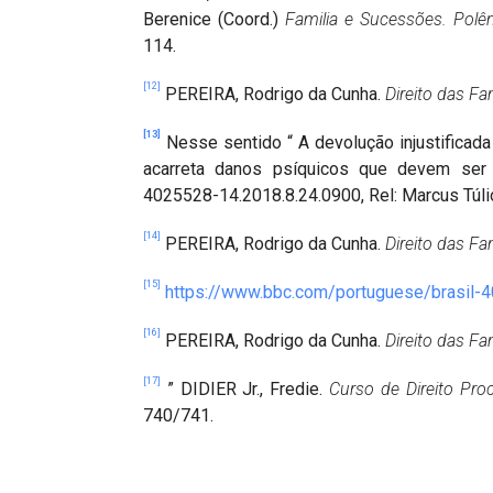
Berenice (Coord.)
Familia e Sucessões. Polê
114.
[12]
PEREIRA, Rodrigo da Cunha.
Direito das Fam
[13]
Nesse sentido “ A devolução injustificad
acarreta danos psíquicos que devem ser
4025528-14.2018.8.24.0900, Rel: Marcus Túlio 
[14]
PEREIRA, Rodrigo da Cunha.
Direito das Fam
[15]
https://www.bbc.com/portuguese/brasil-
[16]
PEREIRA, Rodrigo da Cunha.
Direito das Fam
[17]
” DIDIER Jr., Fredie.
Curso de Direito Proc
740/741.