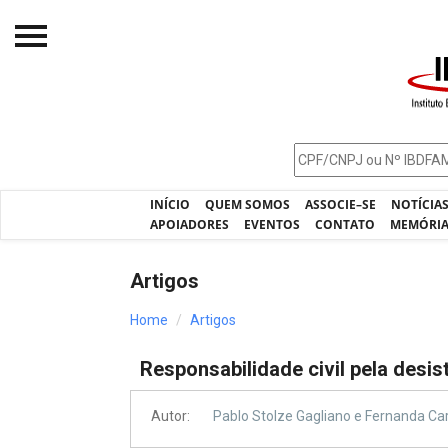
Início
O IBDFAM
Notícias
INÍCIO
QUEM SOMOS
ASSOCIE–SE
NOTÍCIA
Artigos
APOIADORES
EVENTOS
CONTATO
MEMÓRI
Publicações
Artigos
Jurisprudência
Home
Artigos
Pós-Graduação
Responsabilidade civil pela desi
Eleições
Processos - IBDFAM
Autor:
Pablo Stolze Gagliano e Fernanda Ca