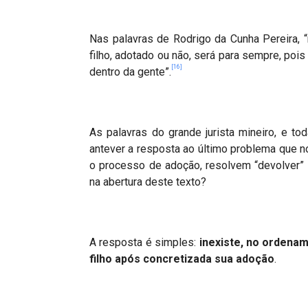
Nas palavras de Rodrigo da Cunha Pereira,
“
filho, adotado ou não, será para sempre, po
[16]
dentro da gente”.
As palavras do grande jurista mineiro, e t
antever a resposta ao último problema que n
o processo de adoção, resolvem
“
devolver”
na abertura deste texto?
A resposta é simples:
inexiste, no ordenam
filho ap
ó
s concretizada sua adoçã
o
.