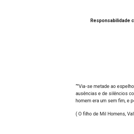
Projetos do IBDFAM
Eventos / Lives
Responsabilidade ci
Covid-19
Alienação Parental
Encontre um Escritório
Convênios
IBDFAM Educacional
Newsletter
“
"Via-se metade ao espelho
ausências e de silêncios c
Acessibilidade
homem era um sem fim, e po
Equipe
( O filho de Mil Homens, Va
Fale Conosco