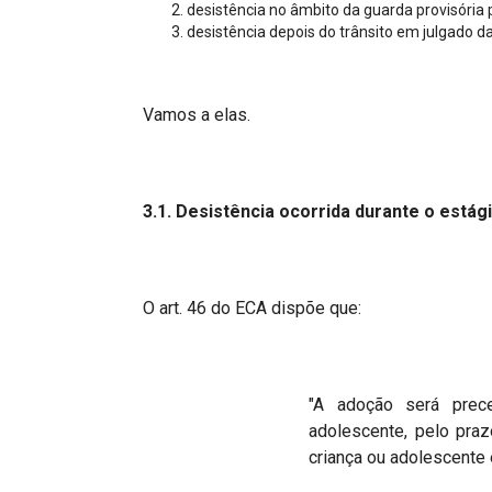
desistência no âmbito da guarda provisória 
desistência depois do trânsito em julgado 
Vamos a elas.
3.1. D
esist
ê
ncia
o
corrida
d
urante o est
á
g
O art. 46 do ECA dispõe que:
"A adoção será prec
adolescente, pelo pra
criança ou adolescente 