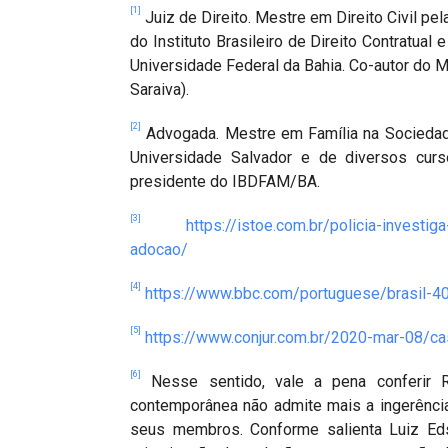
[1]
Juiz de Direito. Mestre em Direito Civil pe
do Instituto Brasileiro de Direito Contratual
Universidade Federal da Bahia. Co-autor do Ma
Saraiva).
[2]
Advogada. Mestre em Família na Socieda
Universidade Salvador e de diversos cur
presidente do IBDFAM/BA.
[3]
https://istoe.com.br/policia-investi
adocao/
[4]
https://www.bbc.com/portuguese/brasil-
[5]
https://www.conjur.com.br/2020-mar-08/ca
[6]
Nesse sentido, vale a pena conferir R
contemporânea não admite mais a ingerência
seus membros. Conforme salienta Luiz Eds