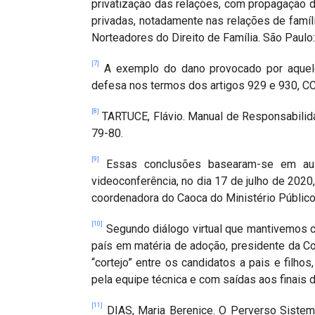
privatização das relações, com propagação d
privadas, notadamente nas relações de famíl
Norteadores do Direito de Família. São Paulo: 
[7]
A exemplo do dano provocado por aquel
defesa nos termos dos artigos 929 e 930, CC
[8]
TARTUCE, Flávio. Manual de Responsabilidad
79-80.
[9]
Essas conclusões basearam-se em aula 
videoconferência, no dia 17 de julho de 2020,
coordenadora do Caoca do Ministério Público
[10]
Segundo diálogo virtual que mantivemos 
país em matéria de adoção, presidente da 
“cortejo” entre os candidatos a pais e filh
pela equipe técnica e com saídas aos finais 
[11]
DIAS, Maria Berenice. O Perverso Sistem