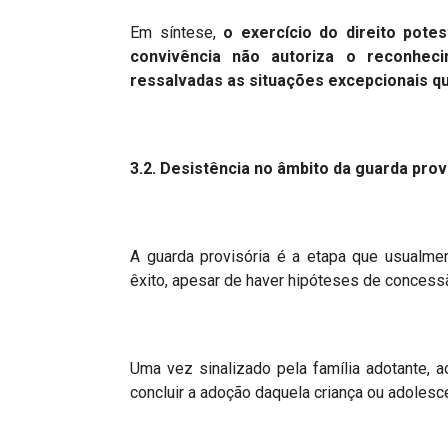
Em síntese,
o exercício do direito pote
convivência não autoriza o reconhecim
ressalvadas as situações excepcionais 
3.2. D
esist
ê
ncia no
â
mbito da guarda prov
A guarda provisória é a etapa que usualme
êxito, apesar de haver hipóteses de conces
Uma vez sinalizado pela família adotante, 
concluir a adoção daquela criança ou adolesce