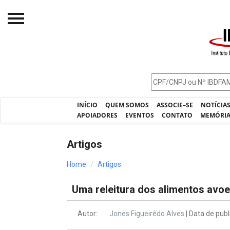
Início
O IBDFAM
Notícias
INÍCIO
QUEM SOMOS
ASSOCIE–SE
NOTÍCIA
Artigos
APOIADORES
EVENTOS
CONTATO
MEMÓRI
Publicações
Artigos
Jurisprudência
Home
Artigos
Pós-Graduação
Uma releitura dos alimentos avo
Eleições
Processos - IBDFAM
Autor:
Jones Figueirêdo Alves
| Data de pub