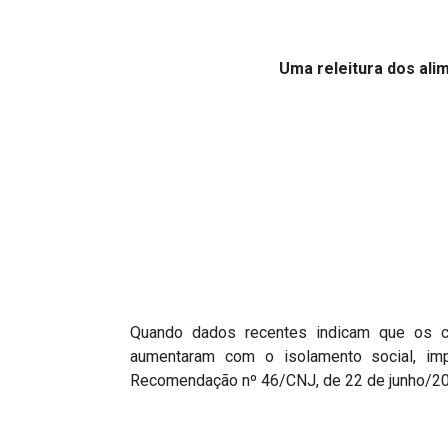
Projetos do IBDFAM
Eventos / Lives
Uma releitura dos al
Covid-19
Alienação Parental
Encontre um Escritório
Convênios
IBDFAM Educacional
Newsletter
Acessibilidade
Quando dados recentes indicam que os ca
aumentaram com o isolamento social, imp
Equipe
Recomendação nº 46/CNJ, de 22 de junho/202
Fale Conosco