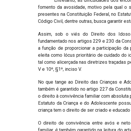
Entretanto, as dificuldades dos encontro
fomento da avosidade, motivo pela qual o sis
presentes na Constituição Federal, no Estatu
Código Civil, dentre outras, busca garantir es
Assim, sob o viés do Direito dos Idosos
fundamentado nos artigos 229 e 230 da Consti
a função de proporcionar a participação da
eleita como lócus prioritário de cuidado do 
tal como alicerçada nas diretrizes traçadas p
V e 10º, §1º, inciso V.
No que tange ao Direito das Crianças e Adol
também é garantido no artigo 227 da Constit
o direito à convivência familiar com absoluta 
Estatuto da Criança e do Adolescente pos
criança tem o direito de ser criado e educado 
O direito de convivência entre avós e net
familiar, é também garantido na leitura do ar