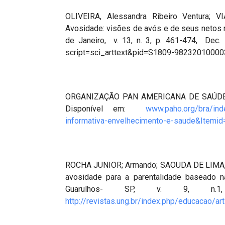
OLIVEIRA, Alessandra Ribeiro Ventura;
Avosidade: visões de avós e de seus netos n
de Janeiro, v. 13, n. 3, p. 461-474, Dec.
script=sci_arttext&pid=S1809-9823201000
ORGANIZAÇÃO PAN AMERICANA DE SAÚDE 
Disponível em:
www.paho.org/bra/ind
informativa-envelhecimento-e-saude&Itemi
ROCHA JUNIOR; Armando; SAOUDA DE LIMA, C
avosidade para a parentalidade baseado 
Guarulhos- SP, v. 9, n.1
http://revistas.ung.br/index.php/educacao/ar