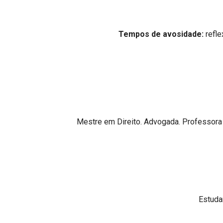
Projetos do IBDFAM
Eventos / Lives
Tempos de avosidade:
refle
Covid-19
Alienação Parental
Encontre um Escritório
Convênios
Mestre em Direito. Advogada. Professora
IBDFAM Educacional
Newsletter
Acessibilidade
Equipe
Estuda
Fale Conosco