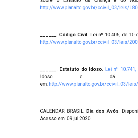
sobre o Estatuto da Criança e do Adol
http://www.planalto.gov.br/ccivil_03/leis/L
______.
Código Civil.
Lei nº 10.406, de 10 d
http://www.planalto.gov.br/ccivil_03/leis/20
o
______.
Estatuto do Idoso.
Lei n
10.741, 
Idoso e dá outras 
em:
http://www.planalto.gov.br/ccivil_03/lei
CALENDAR BRASIL.
Dia dos Avós
. Dispon
Acesso em: 09 jul 2020.