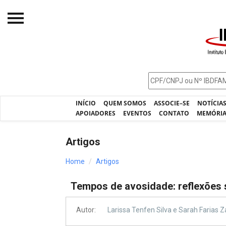
Início
O IBDFAM
Notícias
INÍCIO
QUEM SOMOS
ASSOCIE–SE
NOTÍCIA
Artigos
APOIADORES
EVENTOS
CONTATO
MEMÓRI
Publicações
Artigos
Jurisprudência
Home
Artigos
Pós-Graduação
Tempos de avosidade: reflexões s
Eleições
Processos - IBDFAM
Autor:
Larissa Tenfen Silva e Sarah Farias 