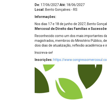
Projetos do IBDFAM
De:
17/06/2027
Até:
18/06/2027
Local:
Bento Gonçalves - RS
Eventos / Lives
Informações:
Covid-19
Nos dias 17 e 18 de junho de 2027, Bento Gonça
Mercosul de Direito das Famílias e Sucessõe
Alienação Parental
Reconhecido como um dos mais importantes da á
Encontre um Escritório
magistrados, membros do Ministério Público, def
dois dias de atualização, reflexão acadêmica e 
Convênios
Inscreva-se!
IBDFAM Educacional
Inscrições:
https://www.congressomercosul.c
Newsletter
Acessibilidade
Equipe
Fale Conosco