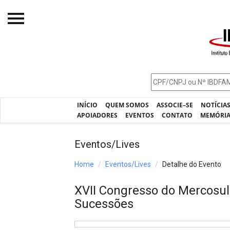
Início
O IBDFAM
Notícias
INÍCIO
QUEM SOMOS
ASSOCIE–SE
NOTÍCIA
Artigos
APOIADORES
EVENTOS
CONTATO
MEMÓRI
Publicações
Eventos/Lives
Jurisprudência
Home
Eventos/Lives
Detalhe do Evento
Pós-Graduação
XVII Congresso do Mercosul 
Eleições
Sucessões
Processos - IBDFAM