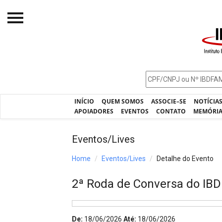
Início
O IBDFAM
Notícias
INÍCIO
QUEM SOMOS
ASSOCIE–SE
NOTÍCIA
Artigos
APOIADORES
EVENTOS
CONTATO
MEMÓRI
Publicações
Eventos/Lives
Jurisprudência
Home
Eventos/Lives
Detalhe do Evento
Pós-Graduação
2ª Roda de Conversa do IB
Eleições
Processos - IBDFAM
De:
18/06/2026
Até:
18/06/2026