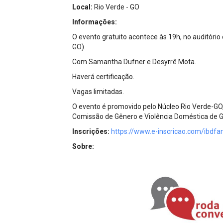
Projetos do IBDFAM
Local:
Rio Verde - GO
Informações:
Eventos / Lives
O evento gratuito acontece às 19h, no auditório 
Covid-19
GO).
Com Samantha Dufner e Desyrrê Mota.
Alienação Parental
Haverá certificação.
Encontre um Escritório
Vagas limitadas.
Convênios
O evento é promovido pelo Núcleo Rio Verde-GO, 
Comissão de Gênero e Violência Doméstica de Go
IBDFAM Educacional
Inscrições:
https://www.e-inscricao.com/ibdf
Newsletter
Sobre:
Acessibilidade
Equipe
Fale Conosco