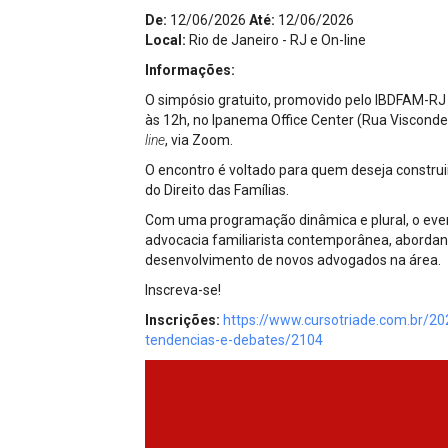
Projetos do IBDFAM
De:
12/06/2026
Até:
12/06/2026
Local:
Rio de Janeiro - RJ e On-line
Eventos / Lives
Informações:
Covid-19
O simpósio gratuito, promovido pelo IBDFAM-RJ 
às 12h, no Ipanema Office Center (Rua Visconde d
Alienação Parental
line
, via Zoom.
Encontre um Escritório
O encontro é voltado para quem deseja construi
do Direito das Famílias.
Convênios
Com uma programação dinâmica e plural, o even
advocacia familiarista contemporânea, abordan
IBDFAM Educacional
desenvolvimento de novos advogados na área.
Newsletter
Inscreva-se!
Inscrições:
https://www.cursotriade.com.br/202
Acessibilidade
tendencias-e-debates/2104
Equipe
Fale Conosco