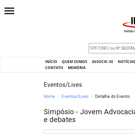
Início
O IBDFAM
Notícias
INÍCIO
QUEM SOMOS
ASSOCIE–SE
NOTÍCIA
Artigos
CONTATO
MEMÓRIA
Publicações
Eventos/Lives
Jurisprudência
Home
Eventos/Lives
Detalhe do Evento
Pós-Graduação
Simpósio - Jovem Advocacia 
Eleições
e debates
Processos - IBDFAM