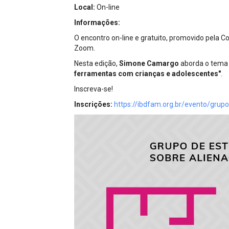
Projetos do IBDFAM
Local:
On-line
Informações:
Eventos / Lives
O encontro on-line e gratuito, promovido pela 
Covid-19
Zoom.
Nesta edição,
Simone Camargo
aborda o tem
Alienação Parental
ferramentas com crianças e adolescentes"
.
Encontre um Escritório
Inscreva-se!
Inscrições:
https://ibdfam.org.br/evento/grup
Convênios
IBDFAM Educacional
Newsletter
Acessibilidade
Equipe
Fale Conosco