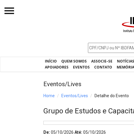
Início
O IBDFAM
Notícias
INÍCIO
QUEM SOMOS
ASSOCIE–SE
NOTÍCIA
Artigos
APOIADORES
EVENTOS
CONTATO
MEMÓRI
Publicações
Eventos/Lives
Jurisprudência
Home
Eventos/Lives
Detalhe do Evento
Pós-Graduação
Grupo de Estudos e Capacit
Eleições
Processos - IBDFAM
De:
05/10/2026
Até:
05/10/2026