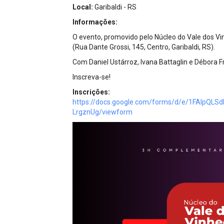
Projetos do IBDFAM
Local:
Garibaldi - RS
Informações:
Eventos / Lives
O evento, promovido pelo Núcleo do Vale dos V
Covid-19
(Rua Dante Grossi, 145, Centro, Garibaldi, RS).
Com Daniel Ustárroz, Ivana Battaglin e Débora F
Alienação Parental
Inscreva-se!
Encontre um Escritório
Inscrições:
https://docs.google.com/forms/d/e/1FAIp
Convênios
LrgznUg/viewform
IBDFAM Educacional
Newsletter
Acessibilidade
Equipe
Fale Conosco