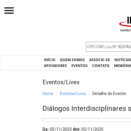
Início
O IBDFAM
Notícias
INÍCIO
QUEM SOMOS
ASSOCIE–SE
NOTÍCIA
Artigos
APOIADORES
EVENTOS
CONTATO
MEMÓRI
Publicações
Eventos/Lives
Jurisprudência
Home
Eventos/Lives
Detalhe do Evento
Pós-Graduação
Diálogos Interdisciplinares
Eleições
Processos - IBDFAM
De:
05/11/2025
Até:
05/11/2025