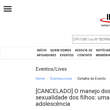
Início
O IBDFAM
Notícias
INÍCIO
QUEM SOMOS
ASSOCIE–SE
NOTÍCIA
Artigos
APOIADORES
EVENTOS
CONTATO
MEMÓRI
Publicações
Eventos/Lives
Jurisprudência
Home
Eventos/Lives
Detalhe do Evento
Pós-Graduação
[CANCELADO] O manejo dos 
Eleições
sexualidade dos filhos: uma
Processos - IBDFAM
adolescência