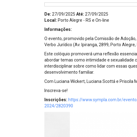
Projetos do IBDFAM
De:
27/09/2025
Até:
27/09/2025
Eventos / Lives
Local:
Porto Alegre - RS e On-line
Covid-19
Informações:
O evento, promovido pela Comissão de Adoção, 
Alienação Parental
Verbo Jurídico (Av. Ipiranga, 2899, Porto Alegre,
Encontre um Escritório
Este colóquio promoverá uma reflexão essencial
abordar temas como intimidade e sexualidade 
Convênios
interdisciplinar sobre como lidar com essas que
desenvolvimento familiar.
IBDFAM Educacional
Com Luciana Wickert, Luciana Scottá e Priscila 
Newsletter
Inscreva-se!
Inscrições:
https://www.sympla.com.br/evento
Acessibilidade
2024/2820390
Equipe
Fale Conosco