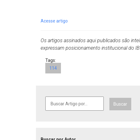
Projetos do IBDFAM
Eventos / Lives
Acesse artigo
Covid-19
Alienação Parental
Os artigos assinados aqui publicados são inte
expressam posicionamento institucional do 
Encontre um Escritório
Tags:
Convênios
114
IBDFAM Educacional
Newsletter
Acessibilidade
Buscar
Equipe
Fale Conosco
Buscar por Autor