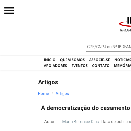
Início
O IBDFAM
Notícias
INÍCIO
QUEM SOMOS
ASSOCIE–SE
NOTÍCIA
Artigos
APOIADORES
EVENTOS
CONTATO
MEMÓRI
Publicações
Artigos
Jurisprudência
Home
Artigos
Pós-Graduação
A democratização do casamento
Eleições
Processos - IBDFAM
Autor:
Maria Berenice Dias
| Data de public