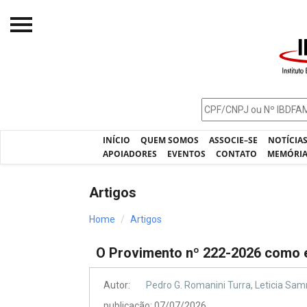
Início
O IBDFAM
Notícias
INÍCIO
QUEM SOMOS
ASSOCIE–SE
NOTÍCIA
Artigos
APOIADORES
EVENTOS
CONTATO
MEMÓRI
Publicações
Artigos
Jurisprudência
Home
Artigos
Pós-Graduação
O Provimento nº 222-2026 como e
Eleições
Processos - IBDFAM
Autor:
Pedro G. Romanini Turra, Leticia S
publicação: 07/07/2026