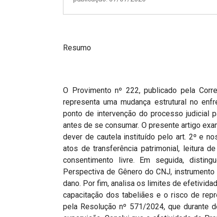
Projetos do IBDFAM
Eventos / Lives
Covid-19
Resumo
Alienação Parental
Encontre um Escritório
O Provimento nº 222, publicado pela Corr
Convênios
representa uma mudança estrutural no enfr
ponto de intervenção do processo judicial p
IBDFAM Educacional
antes de se consumar. O presente artigo ex
dever de cautela instituído pelo art. 2º e n
Newsletter
atos de transferência patrimonial, leitura d
Acessibilidade
consentimento livre. Em seguida, disti
Perspectiva de Gênero do CNJ, instrumento 
Equipe
dano. Por fim, analisa os limites de efetivid
capacitação dos tabeliães e o risco de rep
Fale Conosco
pela Resolução nº 571/2024, que durante d