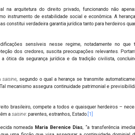
l na arquitetura do direito privado, funcionando não apen
o instrumento de estabilidade social e econômica. A heranç
as constitui verdadeira garantia jurídica tanto para herdeiros qua
dificações sensíveis nesse regime, notadamente no que 
oteção dos credores, suscita preocupações relevantes. Portan
a ótica da segurança jurídica e da tradição civilista, conclui
da
saisine
, segundo o qual a herança se transmite automaticam
Tal mecanismo assegura continuidade patrimonial e previsibili
reito brasileiro, compete a todos e quaisquer herdeiros – nece
 têm a
saisine
: parentes, estranhos, Estado.
[1]
nhecida nomeada
Maria
Berenice Dias
, “a transferência imedi
que uma ficção que visa assegurar a continuidade dominial 