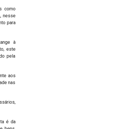
as como
a, nesse
nto para
tange à
to, este
ndo pela
ente aos
dade nas
ssários,
ata é da
de bens,