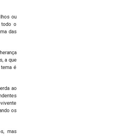
ilhos ou
 todo o
 uma das
 herança
s, a que
O tema é
erda ao
endentes
vivente
nando os
os, mas