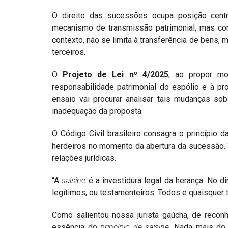
O direito das sucessões ocupa posição centra
mecanismo de transmissão patrimonial, mas com
contexto, não se limita à transferência de bens, m
terceiros.
O
Projeto de Lei nº 4/2025
, ao propor mo
responsabilidade patrimonial do espólio e à pr
ensaio vai procurar analisar tais mudanças sob 
inadequação da proposta.
O Código Civil brasileiro consagra o princípio 
herdeiros no momento da abertura da sucessão. 
relações jurídicas.
“A
saisine
é a investidura legal da herança. No di
legítimos, ou testamenteiros. Todos e quaisquer
Como salientou nossa jurista gaúcha, de reco
essência do
princípio de
saisine
. Nada mais do 