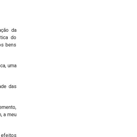
zação da
tica do
dos bens
ica, uma
dade das
emento,
m, a meu
 efeitos