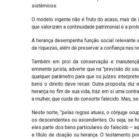
sistêmicos.
O modelo vigente não é fruto do acaso, mas de l
que valorizam a continuidade patrimonial e a prot
A herança desempenha função social relevante a
de riquezas, além de preservar a confiança nas re
Também em prol da conservação e manutenção
eminente jurista, adverte que na “previsão do us
qualquer parâmetro para que os juízes interpre
bens o direito deve recair. Outra proposta, diz
herança no fim de sua vida, traz em si uma contr
a mulher, que cuida do consorte falecido. Mas, se 
Neste norte, “pelas regras atuais, o cônjuge oc
os descendentes ou ascendentes. Ou seja, se h
eles parte dos bens particulares do falecido – 
a título de doação ou herança. O testamento p