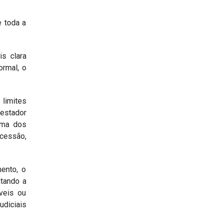
e toda a
is clara
ormal, o
 limites
testador
tima dos
ucessão,
mento, o
ntando a
veis ou
udiciais