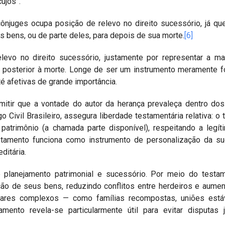
ujos”.
njuges ocupa posição de relevo no direito sucessório, já qu
 bens, ou de parte deles, para depois de sua morte.
[6]
levo no direito sucessório, justamente por representar a ma
posterior à morte. Longe de ser um instrumento meramente f
é afetivas de grande importância.
rmitir que a vontade do autor da herança prevaleça dentro dos
o Civil Brasileiro, assegura liberdade testamentária relativa: o 
atrimônio (a chamada parte disponível), respeitando a legí
estamento funciona como instrumento de personalização da s
ditária.
e planejamento patrimonial e sucessório. Por meio do testa
ção de seus bens, reduzindo conflitos entre herdeiros e aume
miliares complexos — como famílias recompostas, uniões está
ento revela-se particularmente útil para evitar disputas j