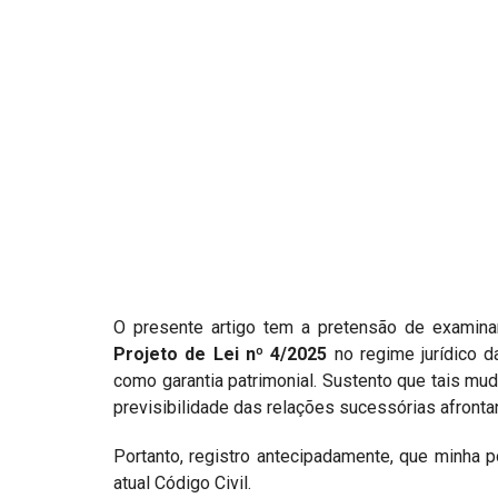
Projetos do IBDFAM
Eventos / Lives
Covid-19
Alienação Parental
Encontre um Escritório
Convênios
IBDFAM Educacional
Newsletter
O presente artigo tem a pretensão de examina
Projeto de Lei nº 4/2025
no regime jurídico d
Acessibilidade
como garantia patrimonial. Sustento que tais mud
previsibilidade das relações sucessórias afrontand
Equipe
Fale Conosco
Portanto, registro antecipadamente, que minha
atual Código Civil.