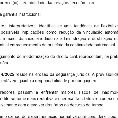
dores e (iii) a estabilidade das relações econômicas.
garantia institucional.
s interpretativos, identifica-se uma tendência de flexibili
m possíveis implicações como redução da vinculação automá
 com maior discricionariedade na administração e destinação 
tual enfraquecimento do princípio da continuidade patrimonial.
gumento de modernização do direito civil, representam, na prát
sório.
 4/2025
reside na erosão da segurança jurídica. A previsibili
e estáveis quanto à responsabilidade por obrigações.
credores passam a enfrentar maiores riscos de inadimpl
ito se torne mais restritiva e onerosa. Tais fatos recrudesce
cativamente com o evolver dos fatos no decurso do tempo.
como campo de experimentação normativa sem considerar seus