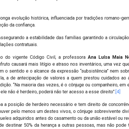
onga evolução histórica, influenciada por tradições romano-ge
eção da confiança.
ssegurando a estabilidade das famílias garantindo a circulaçã
lações contratuais.
 do vigente Código Civil, a professora
Ana Luísa Maia N
ufruto causará mais litígio e atraso nos inventários, uma vez qu
tem o sentido e o alcance da expressão “subsistência” nem sob
 ela, a de antecipação de valores a quem prestou cuidados ao 
adição. “Na maioria das vezes, é o cônjuge ou companheiro, em 
ele não é herdeiro, poderá não ter acesso a esse direito”.
[4]
upa a posição de herdeiro necessário e tem direito de concorrê
ouver pelo menos um destes vivos, o cônjuge sobrevivente di
aqueles adquiridos antes do casamento ou da união estável ou r
ode destinar 50% da herança a outras pessoas, mas não pode 