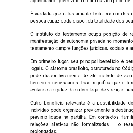
aquinhoando quem zelou no fim da vida pelo “de c
É verdade que o testamento feito por um dos cô
pessoa capaz pode dispor, da totalidade dos seus
O instituto do testamento ocupa posição de re
manifestação da autonomia privada no momento 
testamento cumpre funções jurídicas, sociais e at
Em primeiro lugar, seu principal benefício é pe
legais. O sistema brasileiro, estruturado no Códig
pode dispor livremente de até metade de seu p
herdeiros necessários. Isso significa que o t
evitando a rigidez da ordem legal de vocação here
Outro benefício relevante é a possibilidade d
indivíduo pode organizar previamente a destina
previsibilidade na partilha. Em contextos fa
relações afetivas não formalizadas — o testam
prolongadas.