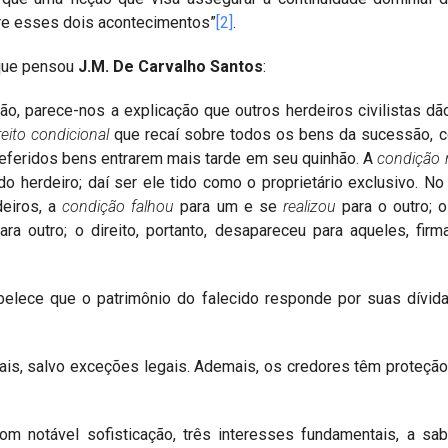
re esses dois acontecimentos”
[2]
.
 que pensou
J.M. De
Carvalho Santos
:
ão, parece-nos a explicação que outros herdeiros civilistas dã
reito condicional
que recaí sobre todos os bens da sucessão, 
referidos bens entrarem mais tarde em seu quinhão. A
condição r
 herdeiro; daí ser ele tido como o proprietário exclusivo. No
deiros, a
condição falhou
para um e se
realizou
para o outro; o 
ra outro; o direito, portanto, desapareceu para aqueles, fir
belece que o patrimônio do falecido responde por suas dívid
s, salvo exceções legais. Ademais, os credores têm proteção
m notável sofisticação, três interesses fundamentais, a sabe