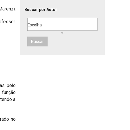
Marenzi.
Buscar por Autor
fessor.
Escolha...
Buscar
as pelo
a função
etendo a
grado no