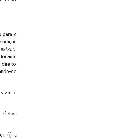
o para o
condição
ealizou-
 tocante
direito,
mando-se
as até o
 efetiva
r: (i) a