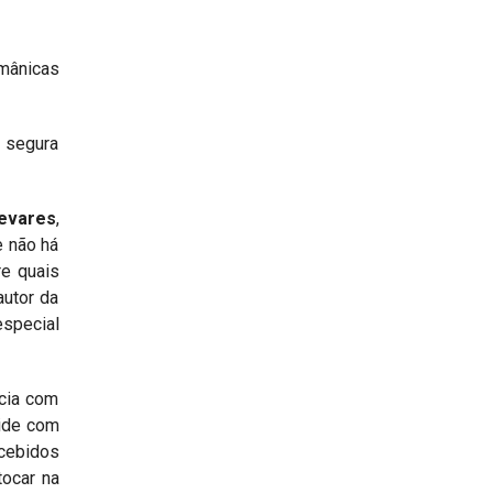
rmânicas
o segura
evares
,
e não há
re quais
autor da
especial
ncia com
vide com
ecebidos
tocar na