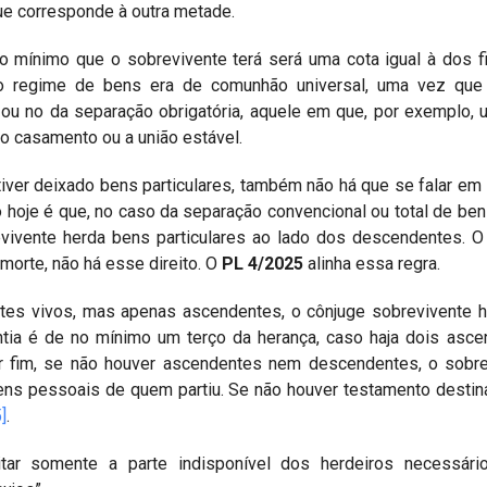
ue corresponde à outra metade.
o mínimo que o sobrevivente terá será uma cota igual à dos f
o regime de bens era de comunhão universal, uma vez que
, ou no da separação obrigatória, aquele em que, por exemplo,
 o casamento ou a união estável.
tiver deixado bens particulares, também não há que se falar em
 hoje é que, no caso da separação convencional ou total de ben
evivente herda bens particulares ao lado dos descendentes. 
morte, não há esse direito. O
PL 4/2025
alinha essa regra.
tes vivos, mas apenas ascendentes, o cônjuge sobrevivente h
ntia é de no mínimo um terço da herança, caso haja dois asc
r fim, se não houver ascendentes nem descendentes, o sobre
s bens pessoais de quem partiu. Se não houver testamento desti
5]
.
itar somente a parte indisponível dos herdeiros necessári