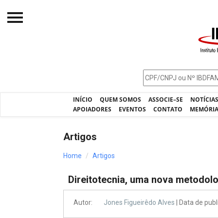
Início
O IBDFAM
Notícias
INÍCIO
QUEM SOMOS
ASSOCIE–SE
NOTÍCIA
Artigos
APOIADORES
EVENTOS
CONTATO
MEMÓRI
Publicações
Artigos
Jurisprudência
Home
Artigos
Pós-Graduação
Direitotecnia, uma nova metodol
Eleições
Processos - IBDFAM
Autor:
Jones Figueirêdo Alves
| Data de pub