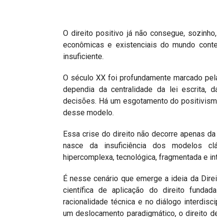
Projetos do IBDFAM
Eventos / Lives
O direito positivo já não consegue, sozinho,
Covid-19
econômicas e existenciais do mundo conte
insuficiente.
Alienação Parental
O século XX foi profundamente marcado pela 
Encontre um Escritório
dependia da centralidade da lei escrita, d
Convênios
decisões. Há um esgotamento do positivismo
desse modelo.
IBDFAM Educacional
Essa crise do direito não decorre apenas da i
Newsletter
nasce da insuficiência dos modelos cl
hipercomplexa, tecnológica, fragmentada e int
Acessibilidade
Equipe
É nesse cenário que emerge a ideia da Dire
científica de aplicação do direito fundad
Fale Conosco
racionalidade técnica e no diálogo interdi
um deslocamento paradigmático, o direito d