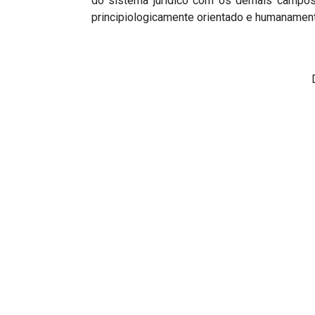
do sistema jurídico com os demais campos
principiologicamente orientado e humanamen