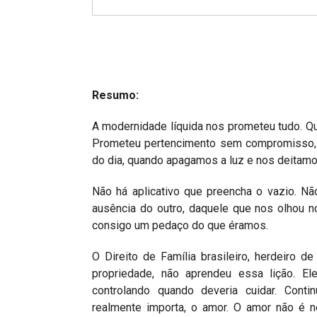
Projetos do IBDFAM
Eventos / Lives
Covid-19
Alienação Parental
Resumo:
Encontre um Escritório
A modernidade líquida nos prometeu tudo. Qu
Prometeu pertencimento sem compromisso, a
Convênios
do dia, quando apagamos a luz e nos deitamo
IBDFAM Educacional
Não há aplicativo que preencha o vazio. Nã
Newsletter
ausência do outro, daquele que nos olhou no
consigo um pedaço do que éramos.
Acessibilidade
O Direito de Família brasileiro, herdeiro 
Equipe
propriedade, não aprendeu essa lição. Ele
Fale Conosco
controlando quando deveria cuidar. Cont
realmente importa, o amor. O amor não é 