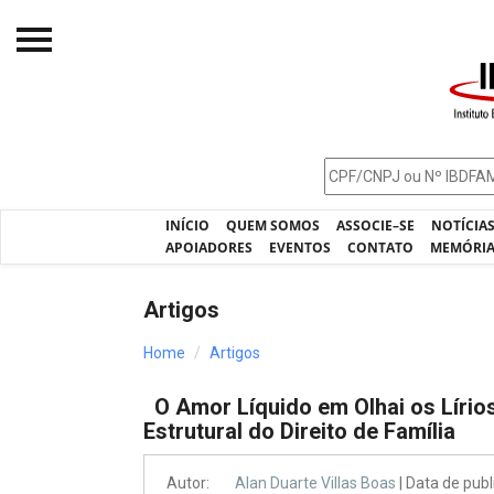
Início
O IBDFAM
Notícias
INÍCIO
QUEM SOMOS
ASSOCIE–SE
NOTÍCIA
Artigos
APOIADORES
EVENTOS
CONTATO
MEMÓRI
Publicações
Artigos
Jurisprudência
Home
Artigos
Pós-Graduação
O Amor Líquido em Olhai os Lírio
Eleições
Estrutural do Direito de Família
Processos - IBDFAM
Autor:
Alan Duarte Villas Boas
| Data de pub