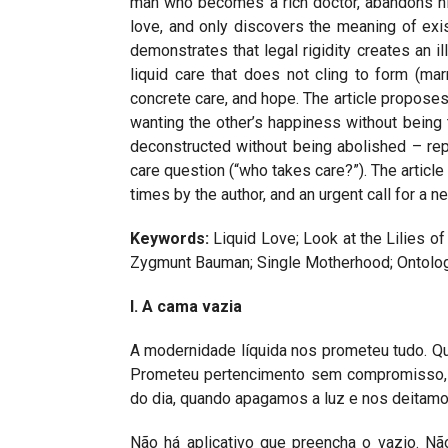
man who becomes a rich doctor, abandons hi
love, and only discovers the meaning of exi
demonstrates that legal rigidity creates an il
liquid care that does not cling to form (marr
concrete care, and hope. The article proposes 
wanting the other’s happiness without being 
deconstructed without being abolished – repl
care question (“who takes care?”). The article 
times by the author, and an urgent call for a 
Keywords:
Liquid Love; Look at the Lilies of 
Zygmunt Bauman; Single Motherhood; Ontolog
I. A cama vazia
A modernidade líquida nos prometeu tudo. Qu
Prometeu pertencimento sem compromisso, a
do dia, quando apagamos a luz e nos deitamo
Não há aplicativo que preencha o vazio. Nã