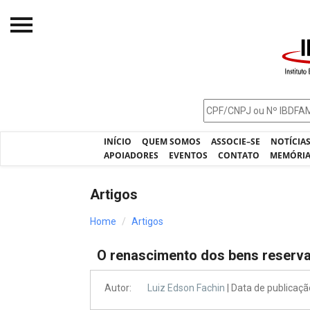
Início
O IBDFAM
Notícias
INÍCIO
QUEM SOMOS
ASSOCIE–SE
NOTÍCIA
Artigos
APOIADORES
EVENTOS
CONTATO
MEMÓRI
Publicações
Artigos
Jurisprudência
Home
Artigos
Pós-Graduação
O renascimento dos bens reserv
Eleições
Processos - IBDFAM
Autor:
Luiz Edson Fachin
| Data de publicaç