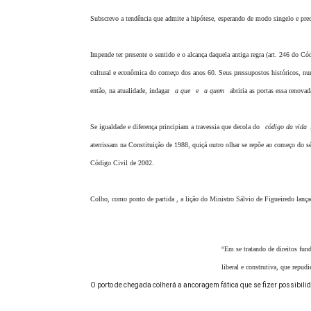
Subscrevo a tendência que admite a hipótese, esperando de modo singelo e prec
Impende ter presente o sentido e o alcança daquela antiga regra (art. 246 do C
cultural e econômica do começo dos anos 60. Seus pressupostos históricos, nu
então, na atualidade, indagar
a que
e
a quem
abriria as portas essa renova
Se igualdade e diferença principiam a travessia que decola do
código da vida
aterrissam na Constituição de 1988, quiçá outro olhar se repõe ao começo do sé
Código Civil de 2002.
Colho, como ponto de partida , a lição do Ministro Sálvio de Figueiredo lança
“Em se tratando de direitos fun
liberal e construtiva, que repu
O porto de chegada colherá a ancoragem fática que se fizer possibilid