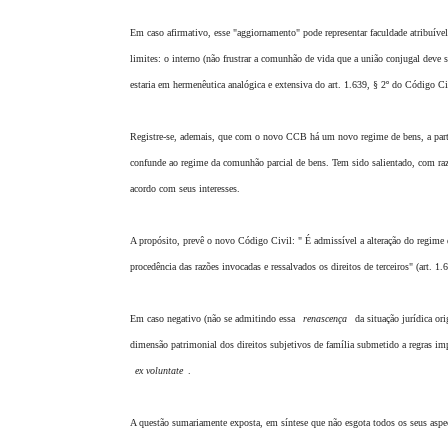
Em caso afirmativo, esse "aggiornamento" pode representar faculdade atribuíve
limites: o interno (não frustrar a comunhão de vida que a união conjugal deve sig
estaria em hermenêutica analógica e extensiva do art. 1.639, § 2º do Código Ci
Registre-se, ademais, que com o novo CCB há um novo regime de bens, a partic
confunde ao regime da comunhão parcial de bens. Tem sido salientado, com ra
acordo com seus interesses.
A propósito, prevê o novo Código Civil: " É admissível a alteração do regime
procedência das razões invocadas e ressalvados os direitos de terceiros" (art. 1
Em caso negativo (não se admitindo essa
renascença
da situação jurídica ori
dimensão patrimonial dos direitos subjetivos de família submetido a regras im
ex voluntate
.
A questão sumariamente exposta, em síntese que não esgota todos os seus aspecto