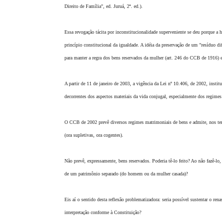
Direito de Família", ed. Juruá, 2ª. ed.).
Essa revogação tácita por inconstitucionalidade superveniente se deu porque a hi
princípio constitucional da igualdade. A idéia da preservação de um "resíduo dif
para manter a regra dos bens reservados da mulher (art. 246 do CCB de 1916) 
A partir de 11 de janeiro de 2003, a vigência da Lei nº 10.406, de 2002, inst
decorrentes dos aspectos materiais da vida conjugal, especialmente dos regimes
O CCB de 2002 prevê diversos regimes matrimoniais de bens e admite, nos termo
(ora supletivas, ora cogentes).
Não prevê, expressamente, bens reservados. Poderia tê-lo feito? Ao não fazê-lo,
de um patrimônio separado (do homem ou da mulher casada)?
Eis aí o sentido desta reflexão problematizadora: seria possível sustentar o re
interpretação conforme à Constituição?