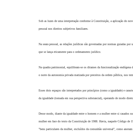
Projetos do IBDFAM
Eventos / Lives
Sob as luzes de uma interpretação conforme à Constituição, a aplicação do nov
Covid-19
pessoal nos direitos subjetivos familiares.
Alienação Parental
Na seara pessoal, as relações jurídicas são governadas por normas guiadas por u
Encontre um Escritório
que se lança eticamente para o ordenamento jurídico.
Convênios
Na quadra patrimonial, equilibram-se os ditames da funcionalização endógena dos
IBDFAM Educacional
o norte da autonomia privada matizada por preceitos da ordem pública, nos ter
Newsletter
Esses dois espaços são interpretados por princípios (como a igualdade) e cara
Acessibilidade
da igualdade (tomada em sua perspectiva substancial), operando de modo direto 
Equipe
Desse modo, diante da igualdade entre o homem e a mulher entre si casados sus
Fale Conosco
mulher em face do texto da Constituição de 1988. Havia, naquele Código de 191
"bens particulares da mulher, excluídos da comunhão universal", como anotam 