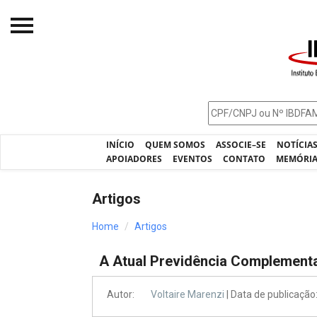
Início
O IBDFAM
Notícias
INÍCIO
QUEM SOMOS
ASSOCIE–SE
NOTÍCIA
Artigos
APOIADORES
EVENTOS
CONTATO
MEMÓRI
Publicações
Artigos
Jurisprudência
Home
Artigos
Pós-Graduação
A Atual Previdência Complement
Eleições
Processos - IBDFAM
Autor:
Voltaire Marenzi
| Data de publicaçã