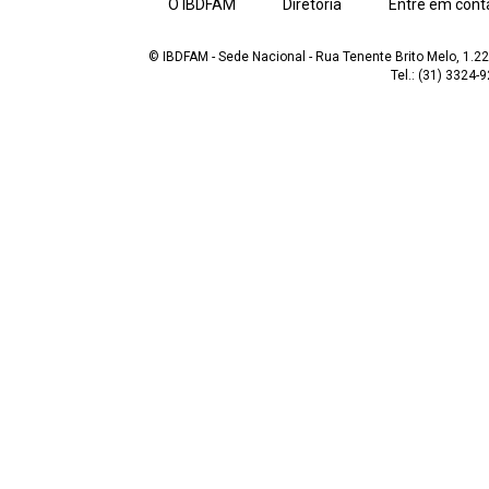
O IBDFAM
Diretoria
Entre em cont
© IBDFAM - Sede Nacional - Rua Tenente Brito Melo, 1.223
Tel.: (31) 3324-