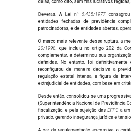
delas, como dito, sem fins lucrativos regidas,
Deveras. A Lei nº
6.435/1977
consagrou 
entidades fechadas de previdência comp
patrocinadoras, e de entidades abertas, opera
O marco mais relevante dessa ruptura, a me
20/1998
, que incluiu no artigo 202 da Co
complementar, e determinou sua organização
definidas. No entanto, foi definitivamen
reconfigurou de maneira decisiva a previ
regulação estatal intensa, a figura da int
extrajudicial de entidades, com base em crité
Desde então, consolidou-se uma progressiva 
(Superintendência Nacional de Previdência C
fiscalização, e pela sujeição das
EFPC
a um 
privado, gerando insegurança jurídica e tens
A par da regulamentação excessiva, o caráte