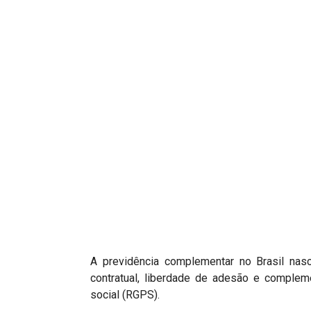
Projetos do IBDFAM
Eventos / Lives
Covid-19
Alienação Parental
Encontre um Escritório
Convênios
IBDFAM Educacional
Newsletter
Acessibilidade
Equipe
A previdência complementar no Brasil nas
contratual, liberdade de adesão e complem
Fale Conosco
social (RGPS).