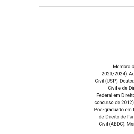
Projetos do IBDFAM
Eventos / Lives
Covid-19
Alienação Parental
Encontre um Escritório
Convênios
Membro da
2023/2024). Ad
IBDFAM Educacional
Civil (USP). Douto
Newsletter
Civil e de D
Federal em Direito
Acessibilidade
concurso de 2012)
Pós-graduado em Dir
Equipe
de Direito de Fa
Fale Conosco
Civil (ABDC). Me