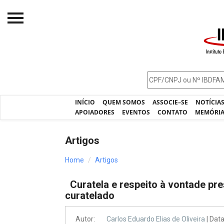
Início
O IBDFAM
Notícias
INÍCIO
QUEM SOMOS
ASSOCIE–SE
NOTÍCIA
Artigos
APOIADORES
EVENTOS
CONTATO
MEMÓRI
Publicações
Artigos
Jurisprudência
Home
Artigos
Pós-Graduação
Curatela e respeito à vontade pre
Eleições
curatelado
Processos - IBDFAM
Autor:
Carlos Eduardo Elias de Oliveira
| Dat