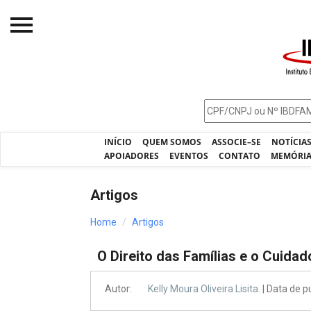
Início
O IBDFAM
Notícias
INÍCIO
QUEM SOMOS
ASSOCIE–SE
NOTÍCIA
Artigos
APOIADORES
EVENTOS
CONTATO
MEMÓRI
Publicações
Artigos
Jurisprudência
Home
Artigos
Pós-Graduação
O Direito das Famílias e o Cuida
Eleições
Processos - IBDFAM
Autor:
Kelly Moura Oliveira Lisita.
| Data de 