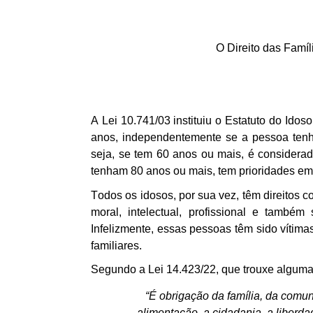
Projetos do IBDFAM
Eventos / Lives
O Direito das Famíl
Covid-19
Alienação Parental
Encontre um Escritório
A Lei 10.741/03 instituiu o Estatuto do Idos
anos, independentemente se a pessoa tenha
Convênios
seja, se tem 60 anos ou mais, é considerad
tenham 80 anos ou mais, tem prioridades em 
IBDFAM Educacional
Todos os idosos, por sua vez, têm direitos c
Newsletter
moral, intelectual, profissional
e também
Infelizmente, essas pessoas têm sido vítim
Acessibilidade
familiares.
Equipe
Segundo a Lei 14.423/22, que trouxe algumas
Fale Conosco
“É obrigação da família, da comun
alimentação, a cidadania, a liberda