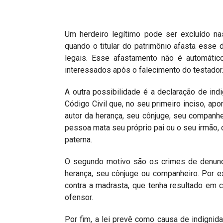
Projetos do IBDFAM
Eventos / Lives
Um herdeiro legítimo pode ser excluído na
Covid-19
quando o titular do patrimônio afasta esse 
legais. Esse afastamento não é automátic
Alienação Parental
interessados após o falecimento do testador
Encontre um Escritório
A outra possibilidade é a declaração de indi
Convênios
Código Civil que, no seu primeiro inciso, ap
autor da herança, seu cônjuge, seu compan
IBDFAM Educacional
pessoa mata seu próprio pai ou o seu irmão, o
paterna.
Newsletter
O segundo motivo são os crimes de denuncia
Acessibilidade
herança, seu cônjuge ou companheiro. Por ex
Equipe
contra a madrasta, que tenha resultado em co
ofensor.
Fale Conosco
Por fim, a lei prevê como causa de indignid