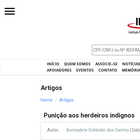
Início
O IBDFAM
Notícias
INÍCIO
QUEM SOMOS
ASSOCIE–SE
NOTÍCIA
Artigos
APOIADORES
EVENTOS
CONTATO
MEMÓRI
Publicações
Artigos
Jurisprudência
Home
Artigos
Pós-Graduação
Punição aos herdeiros indignos
Eleições
Processos - IBDFAM
Autor:
Bernadete Schleder dos Santos
| Dat