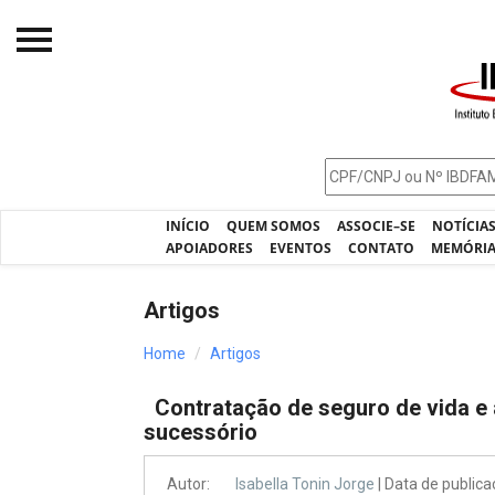
Início
O IBDFAM
Notícias
INÍCIO
QUEM SOMOS
ASSOCIE–SE
NOTÍCIA
Artigos
APOIADORES
EVENTOS
CONTATO
MEMÓRI
Publicações
Artigos
Jurisprudência
Home
Artigos
Pós-Graduação
Contratação de seguro de vida e 
Eleições
sucessório
Processos - IBDFAM
Autor:
Isabella Tonin Jorge
| Data de public