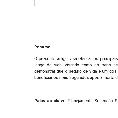
Projetos do IBDFAM
Eventos / Lives
Covid-19
Alienação Parental
Encontre um Escritório
Resumo
Convênios
O presente artigo visa elencar os principa
longo da vida, visando como os bens se
IBDFAM Educacional
demonstrar que o seguro de vida é um dos 
Newsletter
beneficiários mais segurados após a morte d
Acessibilidade
Equipe
Palavras-chave:
Planejamento. Sucessão. Se
Fale Conosco