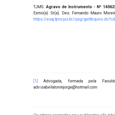
TJMS.
Agravo de Instrumento - Nº 140625
Exmo(a). Sr(a). Des. Fernando Mauro Morei
https://esaj.tjms.jus.br/cjsg/getArquivo.d
[1]
Advogada, formada pela Faculda
adv.isabellatoninjorge@hotmail.com