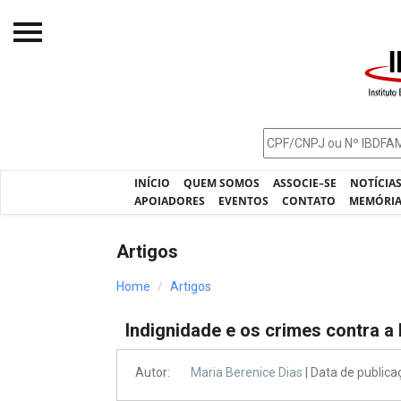
Início
O IBDFAM
Notícias
INÍCIO
QUEM SOMOS
ASSOCIE–SE
NOTÍCIA
Artigos
APOIADORES
EVENTOS
CONTATO
MEMÓRI
Publicações
Artigos
Jurisprudência
Home
Artigos
Pós-Graduação
Indignidade e os crimes contra a
Eleições
Processos - IBDFAM
Autor:
Maria Berenice Dias
| Data de public