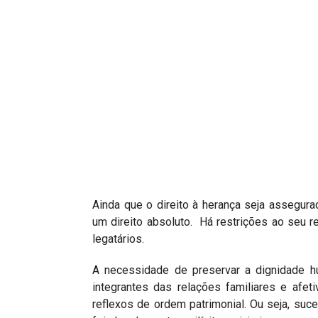
Projetos do IBDFAM
Eventos / Lives
Covid-19
Alienação Parental
Encontre um Escritório
Convênios
IBDFAM Educacional
Newsletter
Ainda que o direito à herança seja assegurad
um direito absoluto. Há restrições ao seu 
Acessibilidade
legatários.
Equipe
A necessidade de preservar a dignidade h
integrantes das relações familiares e afe
Fale Conosco
reflexos de ordem patrimonial. Ou seja, s