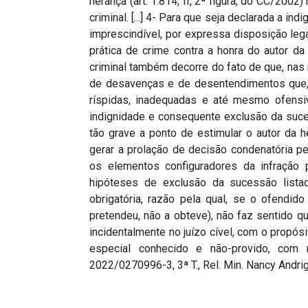
herança (art. 1.814, II, 2ª figura, do CC/20
criminal. [...] 4- Para que seja declarada a ind
imprescindível, por expressa disposição lega
prática de crime contra a honra do autor da
criminal também decorre do fato de que, nas
de desavenças e de desentendimentos que, 
ríspidas, inadequadas e até mesmo ofensiv
indignidade e consequente exclusão da suce
tão grave a ponto de estimular o autor da 
gerar a prolação de decisão condenatória p
os elementos configuradores da infração pe
hipóteses de exclusão da sucessão lista
obrigatória, razão pela qual, se o ofendi
pretendeu, não a obteve), não faz sentido qu
incidentalmente no juízo cível, com o propós
especial conhecido e não-provido, com
2022/0270996-3, 3ª T., Rel. Min. Nancy Andrig