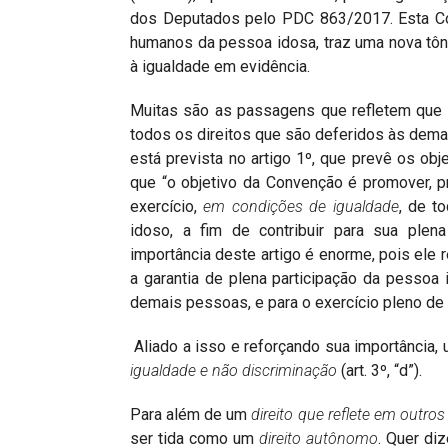
dos Deputados pelo PDC 863/2017. Esta Con
humanos da pessoa idosa, traz uma nova tôni
à igualdade em evidência.
Muitas são as passagens que refletem que a
todos os direitos que são deferidos às dema
está prevista no artigo 1º, que prevê os ob
que “o objetivo da Convenção é promover, 
exercício,
em condi
çõ
es de igualdade
, de t
idoso, a fim de contribuir para sua plena
importância deste artigo é enorme, pois ele r
a garantia de plena participação da pesso
demais pessoas, e para o exercício pleno de 
Aliado a isso e reforçando sua importância,
igualdade e n
ã
o discrimina
çã
o
(art. 3º, “d”).
Para além de um
direito que reflete em outros 
ser tida como um
direito autônomo
. Quer di