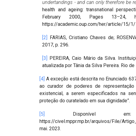
undertandings - and can only therefore be re
health and ageing: transnational perspec
February 2000, Pages 13–24, https:
https://academic.oup.com/her/article/15/1
[2]
FARIAS, Cristiano Chaves de; ROSENVAL
2017, p. 296.
[3]
PEREIRA, Caio Mário da Silva. Instituiçõe
atualizada por Tânia da Silva Pereira. Rio de
[4]
A exceção está descrita no Enunciado 637
ao curador de poderes de representação p
existencial, a serem especificados na s
proteção do curatelado em sua dignidade”.
[5]
Disponível em: 
https://civel.mppr.mp.br/arquivos/File/A
mai. 2023.