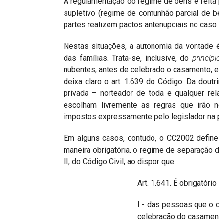
A regulamentação do regime de bens é feita pe
supletivo (regime de comunhão parcial de be
partes realizem pactos antenupciais no caso 
Nestas situações, a autonomia da vontade é
das famílias. Trata-se, inclusive, do
princ
í
pi
nubentes, antes de celebrado o casamento, es
deixa claro o art. 1.639 do Código. Da doutr
privada – norteador de toda e qualquer rel
escolham livremente as regras que irão n
impostos expressamente pelo legislador na 
Em alguns casos, contudo, o CC2002 define
maneira obrigatória, o regime de separação d
II, do Código Civil, ao dispor que:
Art. 1.641. É obrigatór
I - das pessoas que o 
celebração do casamen