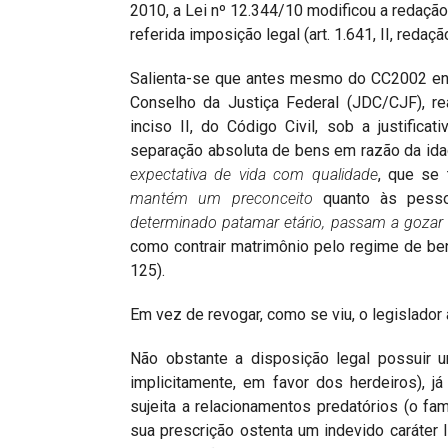
2010, a Lei nº 12.344/10 modificou a redação
referida imposição legal (art. 1.641, II, redação
Salienta-se que antes mesmo do CC2002 entra
Conselho da Justiça Federal (JDC/CJF), re
inciso II, do Código Civil, sob a justific
separação absoluta de bens em razão da id
expectativa de vida com qualidade
, que se
mant
é
m um preconceito
quanto às pess
determinado patamar et
á
rio, passam a gozar
como contrair matrimônio pelo regime de be
125).
Em vez de revogar, como se viu, o legislador a
Não obstante a disposição legal possuir u
implicitamente, em favor dos herdeiros), j
sujeita a relacionamentos predatórios (o fa
sua prescrição ostenta um indevido caráter