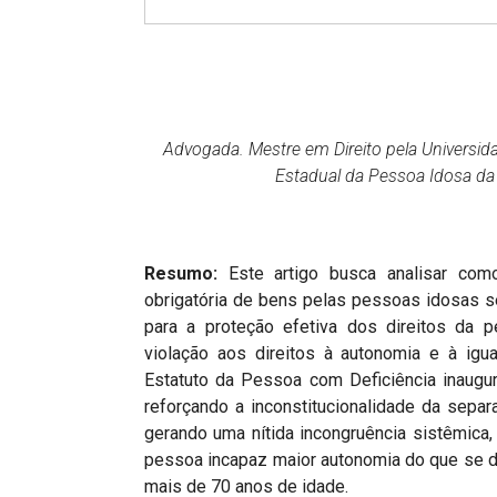
Projetos do IBDFAM
Eventos / Lives
Covid-19
Alienação Parental
Advogada. Mestre em Direito pela Universid
Estadual da Pessoa Idosa d
Encontre um Escritório
Convênios
Resumo:
Este artigo busca analisar como
IBDFAM Educacional
obrigatória de bens pelas pessoas idosas se
Newsletter
para a proteção efetiva dos direitos da p
violação aos direitos à autonomia e à igu
Acessibilidade
Estatuto da Pessoa com Deficiência inaugu
reforçando a inconstitucionalidade da sepa
Equipe
gerando uma nítida incongruência sistêmica, p
Fale Conosco
pessoa incapaz maior autonomia do que se de
mais de 70 anos de idade.