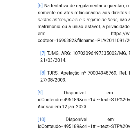
[6]
Na tentativa de regulamentar a questão, o
somente os atos relacionados aos direitos d
pactos antenupciais e o regime de bens
, não 
matrimônio ou à união estável, à privacidade
em: https://www.camara.leg.b
codteor=1696382&filename=PL%2011091/201
[7]
TJMG, ARG: 10702096497335002/MG, Rel
21/03/2014.
[8]
TJRS, Apelação nº 70004348769, Rel. D
27/08/2003.
[9]
Disponível em: https://portal.
idConteudo=495189&ori=1#:~:text=STF%20
Acesso em 12 jan. 2023.
[10]
Disponível em: https://portal.
idConteudo=495189&ori=1#:~:text=STF%20