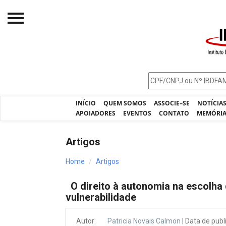
Início
O IBDFAM
Notícias
INÍCIO
QUEM SOMOS
ASSOCIE–SE
NOTÍCIA
Artigos
APOIADORES
EVENTOS
CONTATO
MEMÓRI
Publicações
Artigos
Jurisprudência
Home
Artigos
Pós-Graduação
O direito à autonomia na escolha 
Eleições
vulnerabilidade
Processos - IBDFAM
Autor:
Patricia Novais Calmon
| Data de pub