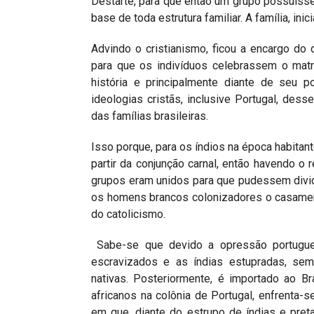
Destarte, para que então um grupo possuísse
base de toda estrutura familiar. A família, in
Advindo o cristianismo, ficou a encargo do d
para que os indivíduos celebrassem o matri
história e principalmente diante de seu p
ideologias cristãs, inclusive Portugal, des
das famílias brasileiras.
Isso porque, para os índios na época habitante
partir da conjunção carnal, então havendo 
grupos eram unidos para que pudessem dividir
os homens brancos colonizadores o casamen
do catolicismo.
Sabe-se que devido a opressão portugues
escravizados e as índias estupradas, sem
nativas. Posteriormente, é importado ao B
africanos na colônia de Portugal, enfrenta-
em que, diante do estrupo de índias e pre