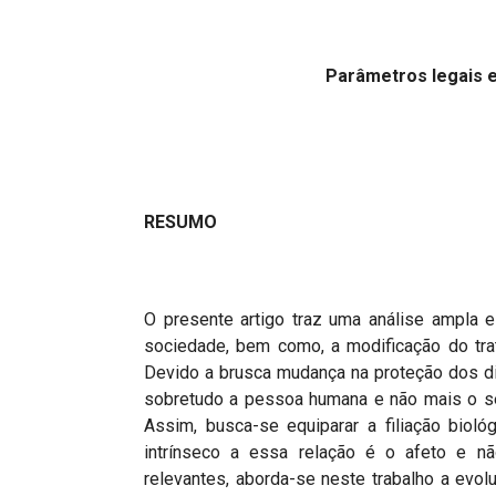
Projetos do IBDFAM
Eventos / Lives
Parâmetros legais e 
Covid-19
Alienação Parental
Encontre um Escritório
RESUMO
Convênios
IBDFAM Educacional
Newsletter
O presente artigo traz uma análise ampla e 
sociedade, bem como, a modificação do tra
Acessibilidade
Devido a brusca mudança na proteção dos dire
sobretudo a pessoa humana e não mais o seu 
Equipe
Assim, busca-se equiparar a filiação biológ
Fale Conosco
intrínseco a essa relação é o afeto e n
relevantes, aborda-se neste trabalho a evol