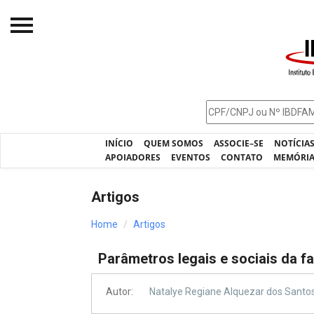
Início
O IBDFAM
Notícias
INÍCIO
QUEM SOMOS
ASSOCIE–SE
NOTÍCIA
Artigos
APOIADORES
EVENTOS
CONTATO
MEMÓRI
Publicações
Artigos
Jurisprudência
Home
Artigos
Pós-Graduação
Parâmetros legais e sociais da fa
Eleições
Processos - IBDFAM
Autor:
Natalye Regiane Alquezar dos Santo