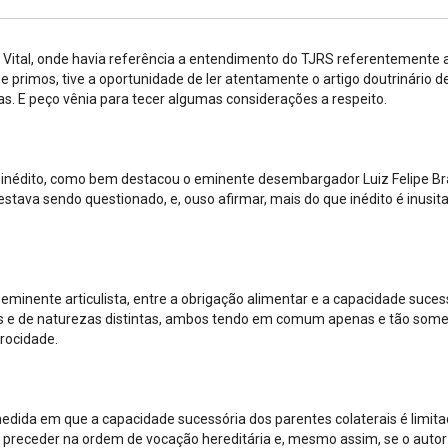
ço Vital, onde havia referência a entendimento do TJRS referentemente 
 e primos, tive a oportunidade de ler atentamente o artigo doutrinário de
. E peço vênia para tecer algumas considerações a respeito.
 inédito, como bem destacou o eminente desembargador Luiz Felipe Bra
tava sendo questionado, e, ouso afirmar, mais do que inédito é inusit
eminente articulista, entre a obrigação alimentar e a capacidade suces
sos e de naturezas distintas, ambos tendo em comum apenas e tão some
rocidade.
edida em que a capacidade sucessória dos parentes colaterais é limita
 preceder na ordem de vocação hereditária e, mesmo assim, se o autor