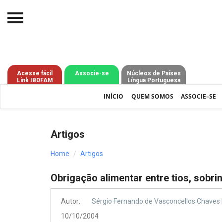
Início
O IBDFAM
Acesse fácil
Associe-se
Núcleos de Países
Link IBDFAM
Língua Portuguesa
Notícias
INÍCIO
QUEM SOMOS
ASSOCIE–SE
Artigos
Publicações
Artigos
Jurisprudência
Home
Artigos
Pós-Graduação
Obrigação alimentar entre tios, sobri
Eleições
Autor:
Sérgio Fernando de Vasconcellos Chaves
Processos - IBDFAM
10/10/2004