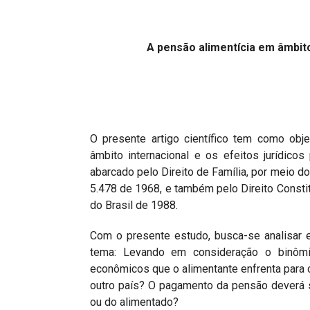
Projetos do IBDFAM
Eventos / Lives
A pensão alimentícia em âmbit
Covid-19
Alienação Parental
Encontre um Escritório
O presente artigo científico tem como obj
Convênios
âmbito internacional e os efeitos jurídico
IBDFAM Educacional
abarcado pelo Direito de Família, por meio do
5.478 de 1968, e também pelo Direito Constit
Newsletter
do Brasil de 1988.
Acessibilidade
Com o presente estudo, busca-se analisar 
tema: Levando em consideração o binômi
Equipe
econômicos que o alimentante enfrenta para 
Fale Conosco
outro país? O pagamento da pensão deverá 
ou do alimentado?