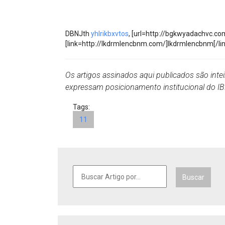
Projetos do IBDFAM
Eventos / Lives
DBNJth
yhlrikbxvtos
, [url=http://bgkwyadachvc.co
Covid-19
[link=http://lkdrmlencbnm.com/]lkdrmlencbnm[/lin
Alienação Parental
Os artigos assinados aqui publicados são inte
Encontre um Escritório
expressam posicionamento institucional do 
Convênios
Tags:
11
IBDFAM Educacional
Newsletter
Acessibilidade
Buscar
Equipe
Fale Conosco