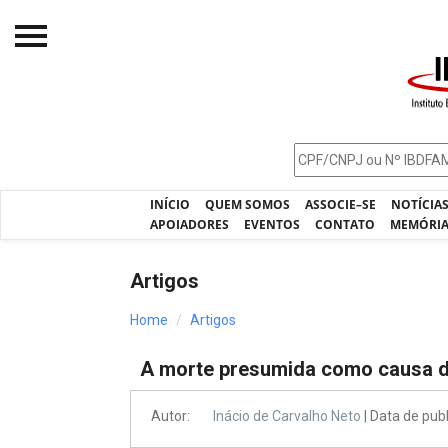
Início
O IBDFAM
Notícias
INÍCIO
QUEM SOMOS
ASSOCIE–SE
NOTÍCIA
Artigos
APOIADORES
EVENTOS
CONTATO
MEMÓRI
Publicações
Artigos
Jurisprudência
Home
Artigos
Pós-Graduação
A morte presumida como causa d
Eleições
Processos - IBDFAM
Autor:
Inácio de Carvalho Neto
| Data de pub