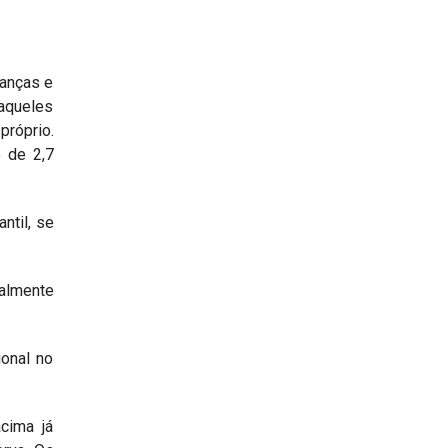
ianças e
 aqueles
próprio.
 de 2,7
ntil, se
talmente
ional no
cima já