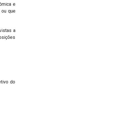
nômica e
, ou que
vistas a
posições
etivo do