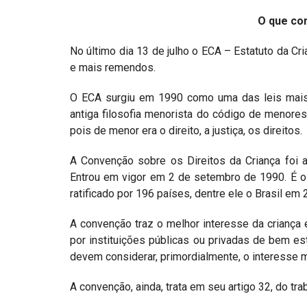
Projetos do IBDFAM
O que co
Eventos / Lives
No último dia 13 de julho o ECA – Estatuto da 
Covid-19
e mais remendos.
Alienação Parental
O ECA surgiu em 1990 como uma das leis mais 
antiga filosofia menorista do código de menore
Encontre um Escritório
pois de menor era o direito, a justiça, os direitos.
Convênios
A Convenção sobre os Direitos da Criança foi
IBDFAM Educacional
Entrou em vigor em 2 de setembro de 1990. É o i
ratificado por 196 países, dentre ele o Brasil e
Newsletter
A convenção traz o melhor interesse da criança e
Acessibilidade
por instituições públicas ou privadas de bem esta
Equipe
devem considerar, primordialmente, o interesse m
Fale Conosco
A convenção, ainda, trata em seu artigo 32, do t