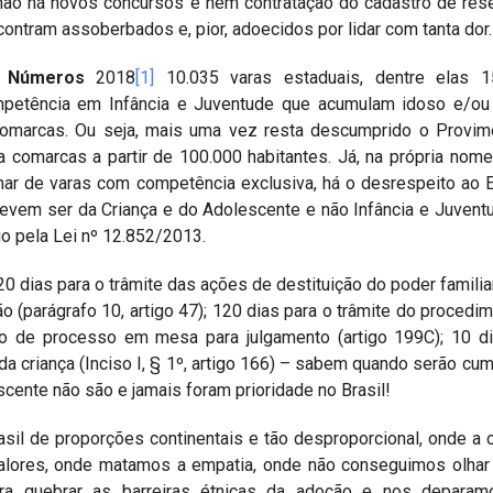
não há novos concursos e nem contratação do cadastro de res
contram assoberbados e, pior, adoecidos por lidar com tanta dor.
m Números
2018
[1]
10.035 varas estaduais, dentre elas 
mpetência em Infância e Juventude que acumulam idoso e/ou f
omarcas. Ou seja, mais uma vez resta descumprido o Provim
 comarcas a partir de 100.000 habitantes. Já, na própria nome
ar de varas com competência exclusiva, há o desrespeito ao
devem ser da Criança e do Adolescente e não Infância e Juvent
io pela Lei nº 12.852/2013.
 dias para o trâmite das ações de destituição do poder familiar
o (parágrafo 10, artigo 47); 120 dias para o trâmite do procedi
ção de processo em mesa para julgamento (artigo 199C); 10 d
 da criança (Inciso I, § 1º, artigo 166) – sabem quando serão cu
cente não são e jamais foram prioridade no Brasil!
sil de proporções continentais e tão desproporcional, onde a 
lores, onde matamos a empatia, onde não conseguimos olhar 
a quebrar as barreiras étnicas da adoção e nos depara