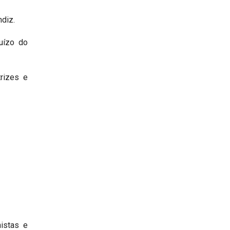
ndiz.
juízo do
trizes e
histas e