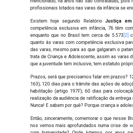
mencionado, há anos não são contratadas, pois 
profissionais lotados nas varas da infância se en
Existem hoje segundo Relatório
Justiça e
competência exclusiva em infância, 76 têm co
enquanto que no Brasil tem cerca de 5.573
[2]
c
quanto às varas com competência exclusiva para
das varas, mesmo para as que galgaram o patam
trata de Criança e Adolescente, assim as varas 
que a juventude tem inclusive, tem estatuto própr
Prazos, será que precisamos falar em prazos? 120
163); 120 dias para o trâmite das ações de adoçã
habilitação (artigo 197F); 60 dias para coloca
realização da audiência de ratificação da entrega
Nunca! E sabem por quê? Porque criança e adoles
Então, sinceramente, comemorar o que nesse Bra
nos vemos mais aprofundados numa crise de va
com humanidade? Onde lutamos por anos par