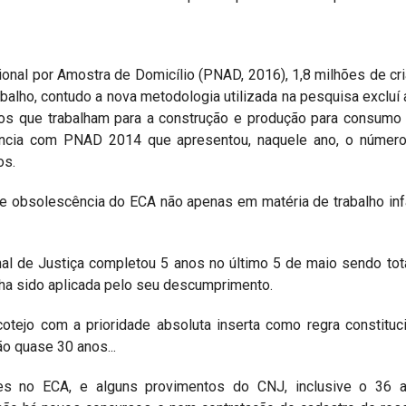
onal por Amostra de Domicílio (PNAD, 2016), 1,8 milhões de cr
alho, contudo a nova metodologia utilizada na pesquisa excluí
s que trabalham para a construção e produção para consumo 
ância com PNAD 2014 que apresentou, naquele ano, o número
os.
e obsolescência do ECA não apenas em matéria de trabalho infa
al de Justiça completou 5 anos no último 5 de maio sendo to
ha sido aplicada pelo seu descumprimento.
otejo com a prioridade absoluta inserta como regra constituc
ão quase 30 anos...
es no ECA, e alguns provimentos do CNJ, inclusive o 36 a