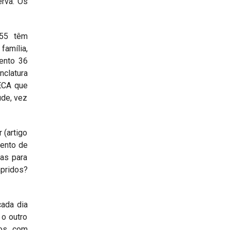
erva. Os
155 têm
amília,
ento 36
nclatura
 ECA que
ude, vez
 (artigo
mento de
ias para
mpridos?
cada dia
o outro
mos com