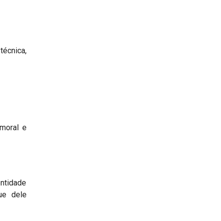
técnica,
 moral e
entidade
ue dele