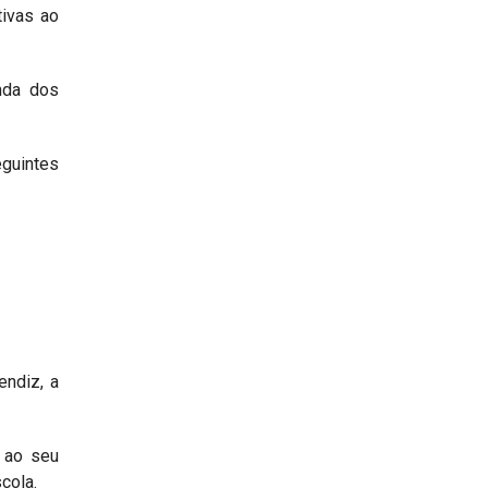
tivas ao
nda dos
eguintes
endiz, a
, ao seu
cola.