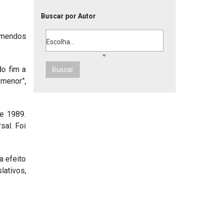
Buscar por Autor
remendos
Escolha...
o fim a
Buscar
 menor”,
e 1989.
sal. Foi
a efeito
lativos,