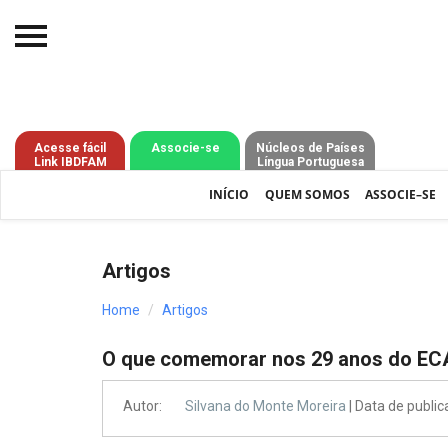
Início
O IBDFAM
Acesse fácil
Associe-se
Núcleos de Países
Link IBDFAM
Língua Portuguesa
Notícias
INÍCIO
QUEM SOMOS
ASSOCIE–SE
Artigos
Publicações
Artigos
Jurisprudência
Home
Artigos
Pós-Graduação
O que comemorar nos 29 anos do EC
Eleições
Autor:
Silvana do Monte Moreira
| Data de publi
Processos - IBDFAM