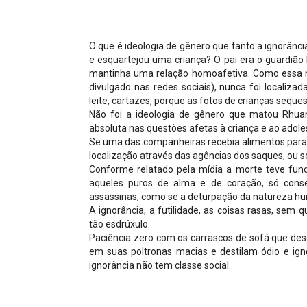
Projetos do IBDFAM
Eventos / Lives
O que é ideologia de gênero que tanto a ignorânc
Covid-19
e esquartejou uma criança? O pai era o guardião l
mantinha uma relação homoafetiva. Como essa 
Alienação Parental
divulgado nas redes sociais), nunca foi locali
leite, cartazes, porque as fotos de crianças sequ
Encontre um Escritório
Não foi a ideologia de gênero que matou Rhuan, 
absoluta nas questões afetas à criança e ao adole
Convênios
Se uma das companheiras recebia alimentos para a 
localização através das agências dos saques, ou se
IBDFAM Educacional
Conforme relatado pela mídia a morte teve fund
aqueles puros de alma e de coração, só cons
Newsletter
assassinas, como se a deturpação da natureza hu
A ignorância, a futilidade, as coisas rasas, sem
Acessibilidade
tão esdrúxulo.
Paciência zero com os carrascos de sofá que de
Equipe
em suas poltronas macias e destilam ódio e ig
ignorância não tem classe social.
Fale Conosco