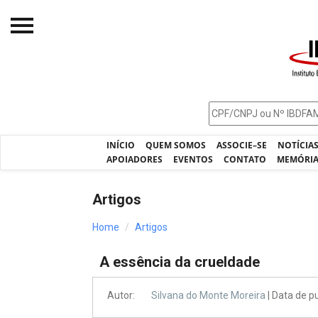
Início
O IBDFAM
Notícias
INÍCIO
QUEM SOMOS
ASSOCIE–SE
NOTÍCIA
Artigos
APOIADORES
EVENTOS
CONTATO
MEMÓRI
Publicações
Artigos
Jurisprudência
Home
Artigos
Pós-Graduação
A essência da crueldade
Eleições
Processos - IBDFAM
Autor:
Silvana do Monte Moreira
| Data de p