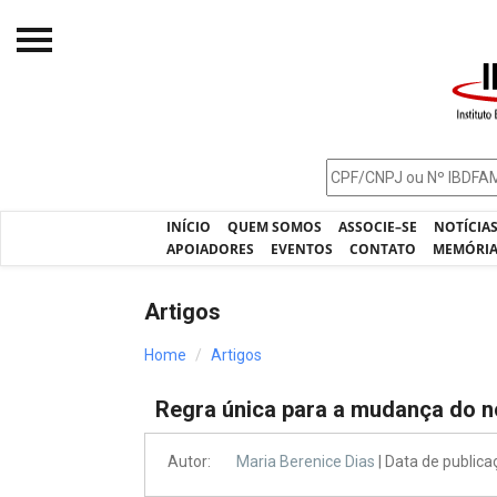
Início
O IBDFAM
Notícias
INÍCIO
QUEM SOMOS
ASSOCIE–SE
NOTÍCIA
Artigos
APOIADORES
EVENTOS
CONTATO
MEMÓRI
Publicações
Artigos
Jurisprudência
Home
Artigos
Pós-Graduação
Regra única para a mudança do n
Eleições
Processos - IBDFAM
Autor:
Maria Berenice Dias
| Data de public