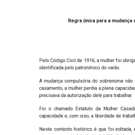
Projetos do IBDFAM
Eventos / Lives
Regra única para a mudança 
Covid-19
Alienação Parental
Maria
Encontre um Escritório
Pelo Código Civil de 1916, a mulher foi obrig
Convênios
identificada pelo patronímico do varão.
IBDFAM Educacional
A mudança compulsória do sobrenome não ab
Newsletter
casamento, a mulher perdia a plena capacid
precisava da autorização dele para trabalhar.
Acessibilidade
Foi o chamado Estatuto da Mulher Casad
Equipe
capacidade e, com isso, a liberdade de trabal
Fale Conosco
Neste contexto histórico é que foi editada,