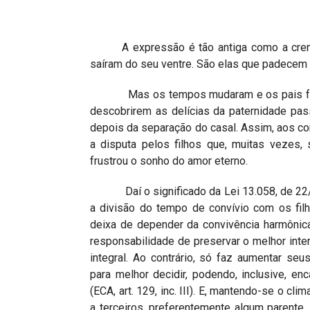
Projetos do IBDFAM
Eventos / Lives
A expressão é tão antiga como a crença 
Covid-19
saíram do seu ventre. São elas que padecem n
Alienação Parental
Mas os tempos mudaram e os pais foram c
descobrirem as delícias da paternidade pa
Encontre um Escritório
depois da separação do casal. Assim, aos co
Convênios
a disputa pelos filhos que, muitas vezes
frustrou o sonho do amor eterno.
IBDFAM Educacional
Daí o significado da Lei 13.058, de 22/12
Newsletter
a divisão do tempo de convívio com os fil
deixa de depender da convivência harmônica
Acessibilidade
responsabilidade de preservar o melhor int
Equipe
integral. Ao contrário, só faz aumentar seu
para melhor decidir, podendo, inclusive, en
Fale Conosco
(ECA, art. 129, inc. III). E, mantendo-se o cli
a terceiros, preferentemente algum parente