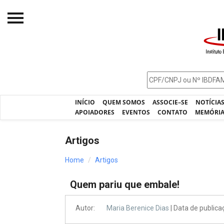
Início
O IBDFAM
Notícias
INÍCIO
QUEM SOMOS
ASSOCIE–SE
NOTÍCIA
Artigos
APOIADORES
EVENTOS
CONTATO
MEMÓRI
Publicações
Artigos
Jurisprudência
Home
Artigos
Pós-Graduação
Quem pariu que embale!
Eleições
Processos - IBDFAM
Autor:
Maria Berenice Dias
| Data de public