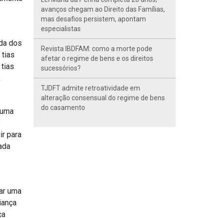
avanços chegam ao Direito das Famílias,
mas desafios persistem, apontam
especialistas
uda dos
Revista IBDFAM: como a morte pode
 tias
afetar o regime de bens e os direitos
 tias
sucessórios?
,
TJDFT admite retroatividade em
alteração consensual do regime de bens
do casamento
 uma
s
ir para
ada
iar uma
iança
ça