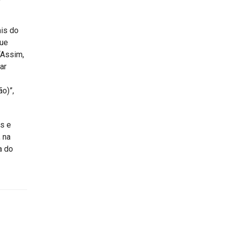
ais do
que
“Assim,
ar
o)”,
s e
 na
a do