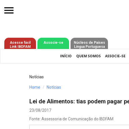
Início
O IBDFAM
Acesse fácil
Associe-se
Núcleos de Países
Link IBDFAM
Língua Portuguesa
Notícias
INÍCIO
QUEM SOMOS
ASSOCIE–SE
Artigos
Publicações
Notícias
Jurisprudência
Home
Notícias
Pós-Graduação
Lei de Alimentos: tias podem pagar p
Eleições
23/08/2017
Fonte: Assessoria de Comunicação do IBDFAM
Processos - IBDFAM