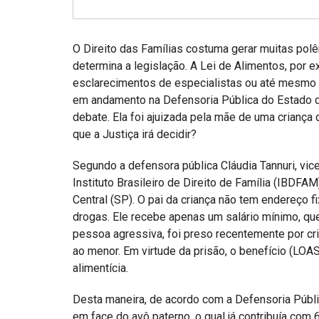
Projetos do IBDFAM
Eventos / Lives
O Direito das Famílias costuma gerar muitas pol
Covid-19
determina a legislação. A Lei de Alimentos, por 
esclarecimentos de especialistas ou até mesmo 
Alienação Parental
em andamento na Defensoria Pública do Estado 
debate. Ela foi ajuizada pela mãe de uma criança 
Encontre um Escritório
que a Justiça irá decidir?
Convênios
Segundo a defensora pública Cláudia Tannuri, vi
IBDFAM Educacional
Instituto Brasileiro de Direito de Família (IBDF
Central (SP). O pai da criança não tem endereço
Newsletter
drogas. Ele recebe apenas um salário mínimo, qu
Acessibilidade
pessoa agressiva, foi preso recentemente por c
ao menor. Em virtude da prisão, o benefício (LOA
Equipe
alimentícia.
Fale Conosco
Desta maneira, de acordo com a Defensoria Públi
em face do avô paterno, o qual já contribuía co