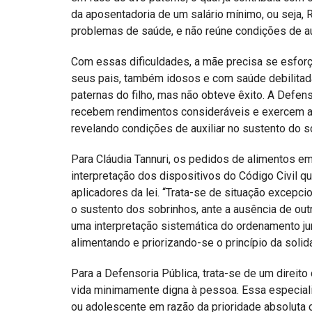
da aposentadoria de um salário mínimo, ou seja, 
problemas de saúde, e não reúne condições de aux
Com essas dificuldades, a mãe precisa se esforç
seus pais, também idosos e com saúde debilitada. 
paternas do filho, mas não obteve êxito. A Defenso
recebem rendimentos consideráveis e exercem ati
revelando condições de auxiliar no sustento do s
Para Cláudia Tannuri, os pedidos de alimentos e
interpretação dos dispositivos do Código Civil q
aplicadores da lei. “Trata-se de situação excepcio
o sustento dos sobrinhos, ante a ausência de ou
uma interpretação sistemática do ordenamento jur
alimentando e priorizando-se o princípio da solidar
Para a Defensoria Pública, trata-se de um direito
vida minimamente digna à pessoa. Essa especiali
ou adolescente em razão da prioridade absoluta c