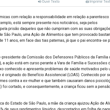
Ouvir Texto
Imprimir Tex
êmicas com relação a responsabilidade em relação a parentesco
exemplo, está sempre presente nos noticiários, seja pelos
pela prisão daqueles que não cumpriram com as suas obrigaçõe
de São Paulo, uma Ação de Alimentos que tem provocado bastan
de 11 anos, em face das tias paternas, já que o pai encontra-se 
ce-presidente da Comissão dos Defensores Públicos da Família 
AM), a ação está em curso perante a Vara de Família e Sucessões 
 fixo conhecido e apresenta problemas de saúde motivados pelo 
e é originado do Benefício Assistencial (LOAS). Conhecido por s
rimes contra a ex-mulher e que também causaram danos psicoló
S) foi cortado, e consequentemente, a criança ficou sem a pensã
ca do Estado de São Paulo, a mãe da criança ajuizou Ação de A
m 6% de seus rendimentos líquidos, descontados em folha de pa