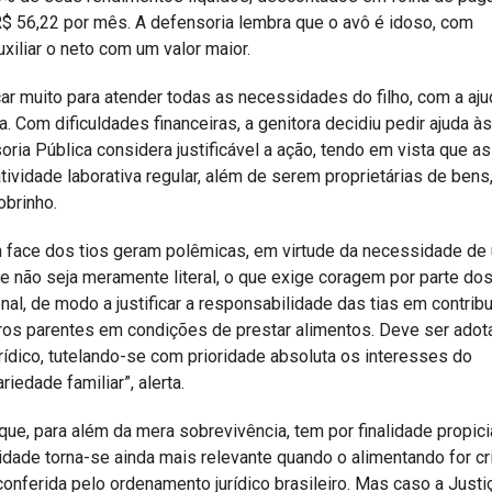
R$ 56,22 por mês. A defensoria lembra que o avô é idoso, com
iliar o neto com um valor maior.
ar muito para atender todas as necessidades do filho, com a aj
Com dificuldades financeiras, a genitora decidiu pedir ajuda às
ria Pública considera justificável a ação, tendo em vista que as
vidade laborativa regular, além de serem proprietárias de bens
obrinho.
m face dos tios geram polêmicas, em virtude da necessidade de
ue não seja meramente literal, o que exige coragem por parte do
nal, de modo a justificar a responsabilidade das tias em contribu
tros parentes em condições de prestar alimentos. Deve ser adot
ídico, tutelando-se com prioridade absoluta os interesses do
iedade familiar”, alerta.
 que, para além da mera sobrevivência, tem por finalidade propic
dade torna-se ainda mais relevante quando o alimentando for cr
onferida pelo ordenamento jurídico brasileiro. Mas caso a Justi