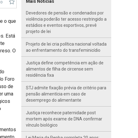
Mais Notícias
to
Devedores de pensão e condenados por
violência poderão ter acesso restringido a
 e o que
estádios e eventos esportivos, prevê
projeto de lei
s. Está
te
Projeto de lei cria política nacional voltada
preso. O
ao enfrentamento do transfeminicídio
Justiça define competência em ação de
alimentos de filha de circense sem
do
residência fixa
do Foro
uso de
STJ admite fixação prévia de critério para
er uma
pensão alimentícia em caso de
desemprego do alimentante
gicos
o
Justiça reconhece paternidade post
mortem após exame de DNA confirmar
vínculo biológico
limentos
gamento
Lei Maria da Penha completa 20 anos;