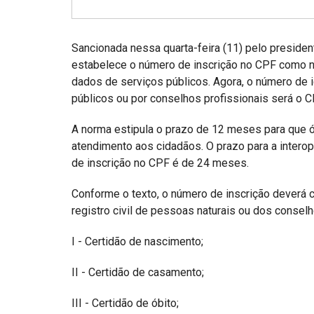
Projetos do IBDFAM
Eventos / Lives
Sancionada nessa quarta-feira (11) pelo president
Covid-19
estabelece o número de inscrição no CPF como nú
dados de serviços públicos. Agora, o número de 
Alienação Parental
públicos ou por conselhos profissionais será o C
Encontre um Escritório
A norma estipula o prazo de 12 meses para que
Convênios
atendimento aos cidadãos. O prazo para a interop
de inscrição no CPF é de 24 meses.
IBDFAM Educacional
Conforme o texto, o número de inscrição deverá 
Newsletter
registro civil de pessoas naturais ou dos conselh
Acessibilidade
I - Certidão de nascimento;
Equipe
II - Certidão de casamento;
Fale Conosco
III - Certidão de óbito;