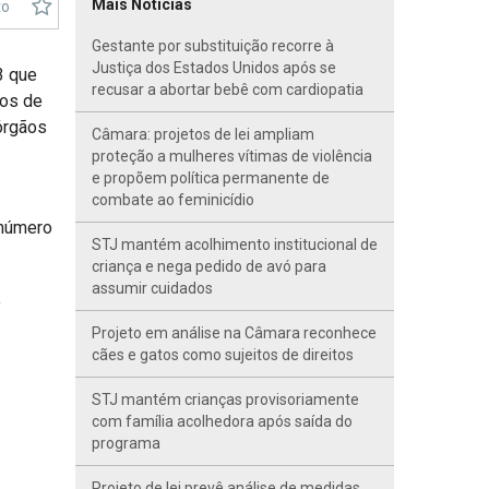
Mais Notícias
to
Gestante por substituição recorre à
Justiça dos Estados Unidos após se
3 que
recusar a abortar bebê com cardiopatia
cos de
órgãos
Câmara: projetos de lei ampliam
proteção a mulheres vítimas de violência
e propõem política permanente de
combate ao feminicídio
 número
STJ mantém acolhimento institucional de
criança e nega pedido de avó para
assumir cuidados
o
Projeto em análise na Câmara reconhece
cães e gatos como sujeitos de direitos
STJ mantém crianças provisoriamente
com família acolhedora após saída do
programa
Projeto de lei prevê análise de medidas