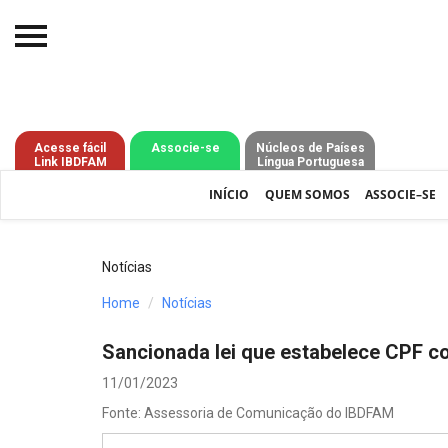
Início
O IBDFAM
Acesse fácil
Associe-se
Núcleos de Países
Link IBDFAM
Língua Portuguesa
Notícias
INÍCIO
QUEM SOMOS
ASSOCIE–SE
Artigos
Publicações
Notícias
Jurisprudência
Home
Notícias
Pós-Graduação
Sancionada lei que estabelece CPF c
Eleições
11/01/2023
Fonte: Assessoria de Comunicação do IBDFAM
Processos - IBDFAM