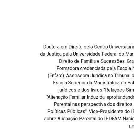
Projetos do IBDFAM
Eventos / Lives
Covid-19
Alienação Parental
Doutora em Direito pelo Centro Universitári
Encontre um Escritório
da Justiça pela Universidade Federal do Mara
Direito de Família e Sucessões. Gr
Convênios
Formadora credenciada pela Escola 
IBDFAM Educacional
(Enfam). Assessora Jurídica no Tribunal 
Escola Superior da Magistratura do Es
Newsletter
jurídicos e dos livros "Relações Sim
"Alienação Familiar Induzida: aprofundand
Acessibilidade
Parental nas perspectiva dos direitos 
Equipe
Políticas Públicas". Vice-Presidente d
sobre Alienação Parental do IBDFAM Nacion
Fale Conosco
pe