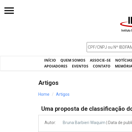
Início
O IBDFAM
Notícias
INÍCIO
QUEM SOMOS
ASSOCIE–SE
NOTÍCIA
Artigos
APOIADORES
EVENTOS
CONTATO
MEMÓRI
Publicações
Artigos
Jurisprudência
Home
Artigos
Pós-Graduação
Uma proposta de classificação d
Eleições
Processos - IBDFAM
Autor:
Bruna Barbieri Waquim
| Data de pub