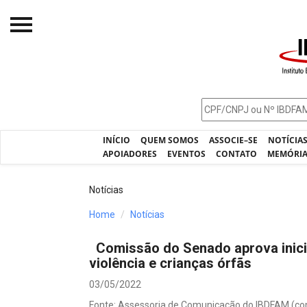
Início
O IBDFAM
Notícias
INÍCIO
QUEM SOMOS
ASSOCIE–SE
NOTÍCIA
Artigos
APOIADORES
EVENTOS
CONTATO
MEMÓRI
Publicações
Notícias
Jurisprudência
Home
Notícias
Pós-Graduação
Comissão do Senado aprova inici
Eleições
violência e crianças órfãs
Processos - IBDFAM
03/05/2022
Fonte: Assessoria de Comunicação do IBDFAM (c