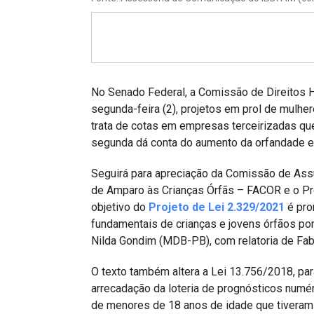
Projetos do IBDFAM
Eventos / Lives
Covid-19
Alienação Parental
No Senado Federal, a Comissão de Direitos H
segunda-feira (2), projetos em prol de mulher
Encontre um Escritório
trata de cotas em empresas terceirizadas qu
segunda dá conta do aumento da orfandade 
Convênios
Seguirá para apreciação da Comissão de Assu
IBDFAM Educacional
de Amparo às Crianças Órfãs – FACOR e o P
Newsletter
objetivo do
Projeto de Lei 2.329/2021
é pro
fundamentais de crianças e jovens órfãos por 
Acessibilidade
Nilda Gondim (MDB-PB), com relatoria de Fab
Equipe
O texto também altera a Lei 13.756/2018, par
Fale Conosco
arrecadação da loteria de prognósticos numéri
de menores de 18 anos de idade que tiveram 