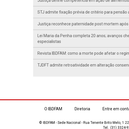
Justiça define competência em ação de alimentos d
STJ admite fixação prévia de critério para pensã
Justiça reconhece paternidade post mortem após 
Lei Maria da Penha completa 20 anos; avanços ch
especialistas
Revista IBDFAM: como a morte pode afetar o regim
TJDFT admite retroatividade em alteração conse
O IBDFAM
Diretoria
Entre em cont
© IBDFAM - Sede Nacional - Rua Tenente Brito Melo, 1.223
Tel.: (31) 3324-