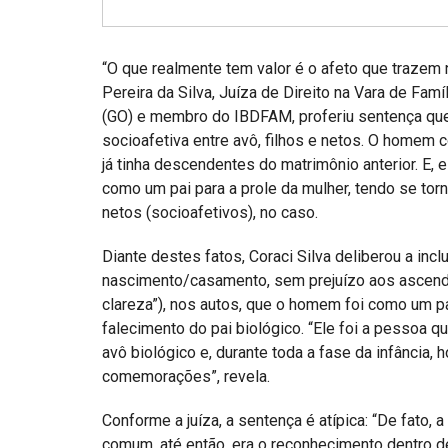
Projetos do IBDFAM
Eventos / Lives
“O que realmente tem valor é o afeto que trazem 
Covid-19
Pereira da Silva, Juíza de Direito na Vara de Fa
(GO) e membro do IBDFAM, proferiu sentença que
Alienação Parental
socioafetiva entre avô, filhos e netos. O homem 
já tinha descendentes do matrimônio anterior. E, 
Encontre um Escritório
como um pai para a prole da mulher, tendo se torn
Convênios
netos (socioafetivos), no caso.
IBDFAM Educacional
Diante destes fatos, Coraci Silva deliberou a i
nascimento/casamento, sem prejuízo aos ascenden
Newsletter
clareza”), nos autos, que o homem foi como um pa
Acessibilidade
falecimento do pai biológico. “Ele foi a pessoa 
avô biológico e, durante toda a fase da infância
Equipe
comemorações”, revela.
Fale Conosco
Conforme a juíza, a sentença é atípica: “De fato,
comum, até então, era o reconhecimento dentro d