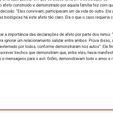
ue o afeto construído e demonstrado por aquela família fez com q
ecisão. “Eles conviviam, participavam um da vida do outro. Era
s biológicas há este afeto tão claro. Era o que o caso requeria
r a importância das declarações de afeto por parte dos netos: “[.
 para ignorar um relacionamento salutar entre ambos. Prova disso,
externado por todos, conforme demonstraram nos autos”. Ela fina
anscrever trechos que demonstram que, entre eles, havia manife
s e mensagens para o avô. Enfim, demonstravam todo o amor e 