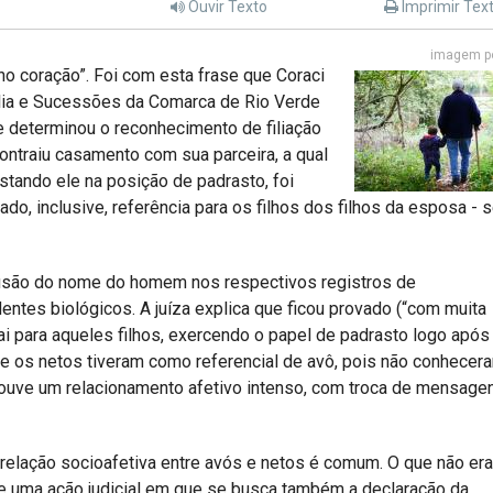
Ouvir Texto
Imprimir Tex
imagem po
no coração”. Foi com esta frase que Coraci
mília e Sucessões da Comarca de Rio Verde
 determinou o reconhecimento de filiação
contraiu casamento com sua parceira, a qual
estando ele na posição de padrasto, foi
ado, inclusive, referência para os filhos dos filhos da esposa - 
nclusão do nome do homem nos respectivos registros de
tes biológicos. A juíza explica que ficou provado (“com muita
i para aqueles filhos, exercendo o papel de padrasto logo após
que os netos tiveram como referencial de avô, pois não conhecer
, houve um relacionamento afetivo intenso, com troca de mensage
 a relação socioafetiva entre avós e netos é comum. O que não era
e uma ação judicial em que se busca também a declaração da