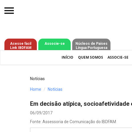
Início
O IBDFAM
Acesse fácil
Associe-se
Núcleos de Países
Link IBDFAM
Língua Portuguesa
Notícias
INÍCIO
QUEM SOMOS
ASSOCIE–SE
Artigos
Publicações
Notícias
Jurisprudência
Home
Notícias
Pós-Graduação
Em decisão atípica, socioafetividade
Eleições
06/09/2017
Fonte: Assessoria de Comunicação do IBDFAM
Processos - IBDFAM