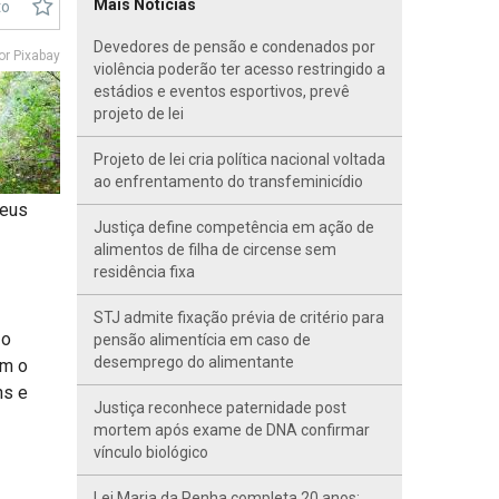
Mais Notícias
to
Devedores de pensão e condenados por
r Pixabay
violência poderão ter acesso restringido a
estádios e eventos esportivos, prevê
projeto de lei
Projeto de lei cria política nacional voltada
ao enfrentamento do transfeminicídio
seus
Justiça define competência em ação de
alimentos de filha de circense sem
residência fixa
STJ admite fixação prévia de critério para
 o
pensão alimentícia em caso de
desemprego do alimentante
am o
ns e
Justiça reconhece paternidade post
mortem após exame de DNA confirmar
vínculo biológico
Lei Maria da Penha completa 20 anos;