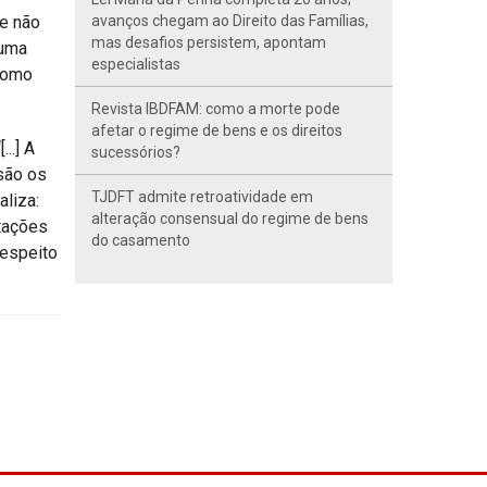
ue não
avanços chegam ao Direito das Famílias,
mas desafios persistem, apontam
 uma
especialistas
 como
Revista IBDFAM: como a morte pode
afetar o regime de bens e os direitos
..] A
sucessórios?
 são os
TJDFT admite retroatividade em
liza:
alteração consensual do regime de bens
stações
do casamento
respeito