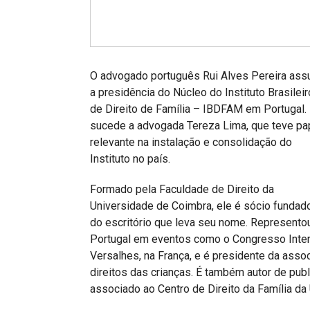
Projetos do IBDFAM
Eventos / Lives
Covid-19
O advogado português Rui Alves Pereira as
Alienação Parental
a presidência do Núcleo do Instituto Brasileir
de Direito de Família – IBDFAM em Portugal. 
Encontre um Escritório
sucede a advogada Tereza Lima, que teve pa
relevante na instalação e consolidação do
Convênios
Instituto no país.
IBDFAM Educacional
Formado pela Faculdade de Direito da
Newsletter
Universidade de Coimbra, ele é sócio fundad
do escritório que leva seu nome. Represento
Acessibilidade
Portugal em eventos como o Congresso Inter
Equipe
Versalhes, na França, e é presidente da ass
direitos das crianças. É também autor de publ
Fale Conosco
associado ao Centro de Direito da Família da