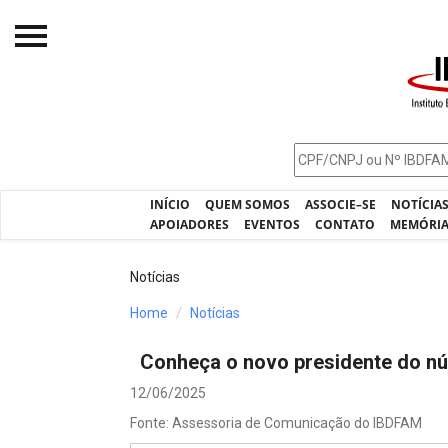
Início
O IBDFAM
Notícias
INÍCIO
QUEM SOMOS
ASSOCIE–SE
NOTÍCIA
Artigos
APOIADORES
EVENTOS
CONTATO
MEMÓRI
Publicações
Notícias
Jurisprudência
Home
Notícias
Pós-Graduação
Conheça o novo presidente do n
Eleições
12/06/2025
Processos - IBDFAM
Fonte: Assessoria de Comunicação do IBDFAM