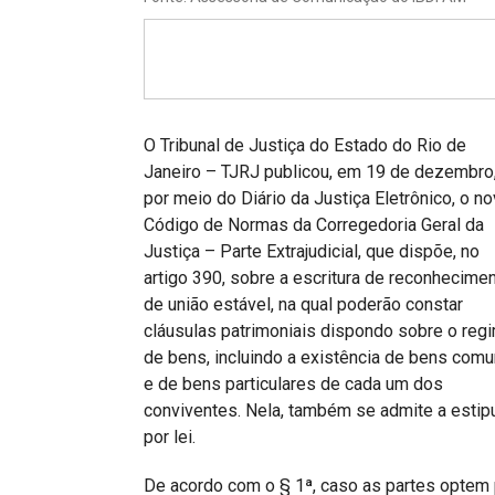
Projetos do IBDFAM
Eventos / Lives
Covid-19
Alienação Parental
O Tribunal de Justiça do Estado do Rio de
Janeiro – TJRJ publicou, em 19 de dezembro
Encontre um Escritório
por meio do Diário da Justiça Eletrônico, o n
Código de Normas da Corregedoria Geral da
Convênios
Justiça – Parte Extrajudicial, que dispõe, no
IBDFAM Educacional
artigo 390, sobre a escritura de reconhecime
de união estável, na qual poderão constar
Newsletter
cláusulas patrimoniais dispondo sobre o reg
de bens, incluindo a existência de bens com
Acessibilidade
e de bens particulares de cada um dos
Equipe
conviventes. Nela, também se admite a estip
por lei.
Fale Conosco
De acordo com o § 1ª, caso as partes optem 