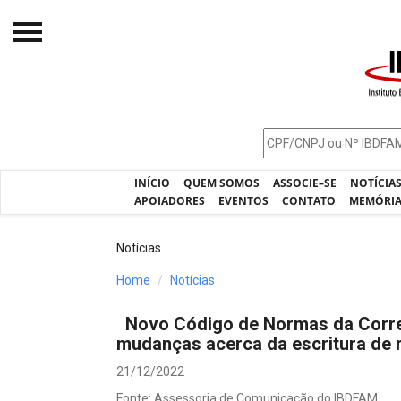
Início
O IBDFAM
Notícias
INÍCIO
QUEM SOMOS
ASSOCIE–SE
NOTÍCIA
Artigos
APOIADORES
EVENTOS
CONTATO
MEMÓRI
Publicações
Notícias
Jurisprudência
Home
Notícias
Pós-Graduação
Novo Código de Normas da Correg
Eleições
mudanças acerca da escritura de 
Processos - IBDFAM
21/12/2022
Fonte: Assessoria de Comunicação do IBDFAM