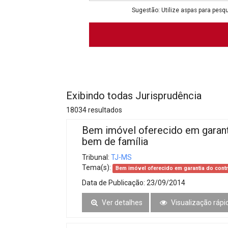
Projetos do IBDFAM
Sugestão: Utilize aspas para pesqu
Eventos / Lives
Covid-19
Alienação Parental
Encontre um Escritório
Exibindo todas Jurisprudência
Convênios
18034 resultados
IBDFAM Educacional
Bem imóvel oferecido em garant
bem de família
Newsletter
Tribunal:
TJ-MS
Acessibilidade
Tema(s):
Bem imóvel oferecido em garantia do cont
Data de Publicação:
23/09/2014
Equipe
Ver detalhes
Visualização rápi
Fale Conosco