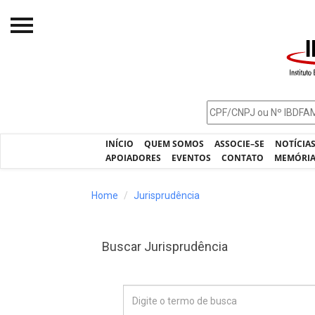
Início
O IBDFAM
Notícias
INÍCIO
QUEM SOMOS
ASSOCIE–SE
NOTÍCIA
Artigos
APOIADORES
EVENTOS
CONTATO
MEMÓRI
Publicações
Home
Jurisprudência
Jurisprudência
Pós-Graduação
Buscar Jurisprudência
Eleições
Processos - IBDFAM