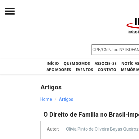
Início
O IBDFAM
Notícias
INÍCIO
QUEM SOMOS
ASSOCIE–SE
NOTÍCIA
Artigos
APOIADORES
EVENTOS
CONTATO
MEMÓRI
Publicações
Artigos
Jurisprudência
Home
Artigos
Pós-Graduação
O Direito de Família no Brasil-Imp
Eleições
Processos - IBDFAM
Autor:
Olívia Pinto de Oliveira Bayas Queiroz