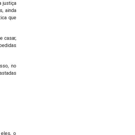
 justiça
, ainda
tica que
e casar,
mpedidas
sso, no
fastadas
 eles, o