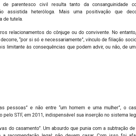
de parentesco civil resulta tanto da consanguinidade 
ão assistida heteróloga. Mais uma positivação que dec
 de tutela.
ros relacionamentos do cônjuge ou do convivente. No entanto,
 decorre, “por si só e necessariamente”, vínculo de filiação socio
is limitante às consequências que podem advir, ou não, de um
uas pessoas” e não entre “um homem e uma mulher”, o ca
o pelo STF, em 2011, indispensável sua inserção no sistema leg
vas do casamento”. Um absurdo que punia com a subtração de 
 a recomendação legal: não devem casar. Com isso foi afa