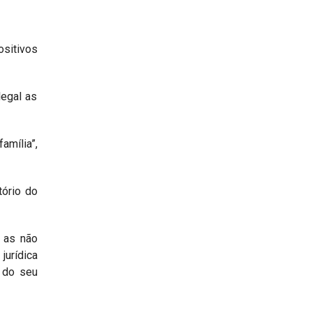
ositivos
legal as
amília”,
tório do
e as não
jurídica
o do seu