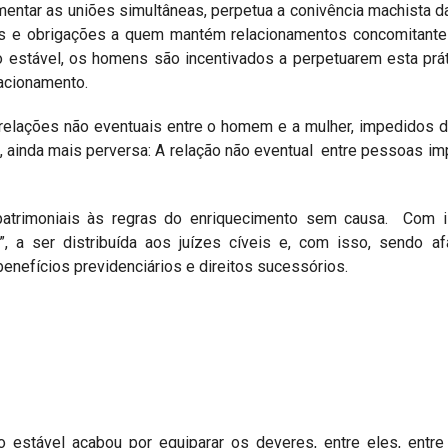
amentar as uniões simultâneas, perpetua a conivência machista da
es e obrigações a quem mantém relacionamentos concomitantes
 estável, os homens são incentivados a perpetuarem esta prá
lacionamento.
s relações não eventuais entre o homem e a mulher, impedidos d
ra, ainda mais perversa: A relação não eventual entre pessoas i
 patrimoniais às regras do enriquecimento sem causa. Com i
”, a ser distribuída aos juízes cíveis e, com isso, sendo a
benefícios previdenciários e direitos sucessórios.
 estável acabou por equiparar os deveres, entre eles, entre