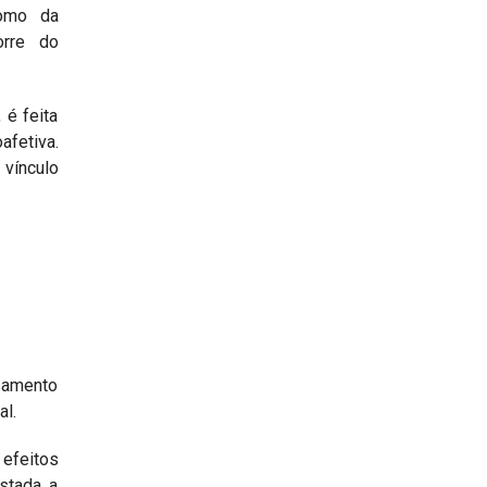
como da
orre do
 é feita
afetiva.
 vínculo
samento
al.
efeitos
stada a