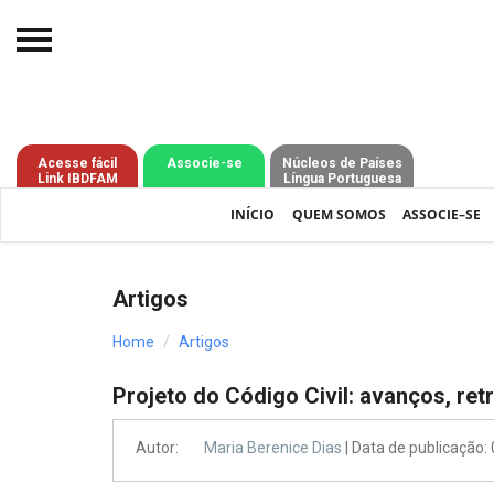
Início
O IBDFAM
Acesse fácil
Associe-se
Núcleos de Países
Link IBDFAM
Língua Portuguesa
Notícias
INÍCIO
QUEM SOMOS
ASSOCIE–SE
Artigos
Publicações
Artigos
Jurisprudência
Home
Artigos
Pós-Graduação
Projeto do Código Civil: avanços, re
Eleições
Autor:
Maria Berenice Dias
| Data de publicação
Processos - IBDFAM