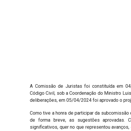
Projetos do IBDFAM
Eventos / Lives
Covid-19
Alienação Parental
Encontre um Escritório
Convênios
IBDFAM Educacional
Newsletter
A Comissão de Juristas foi constituída em 04
Código Civil, sob a Coordenação do Ministro L
Acessibilidade
deliberações, em 05/04/2024 foi aprovado o pro
Equipe
Como tive a honra de participar da subcomissão q
Fale Conosco
de forma breve, as sugestões aprovadas. 
significativos, quer no que representou avanço