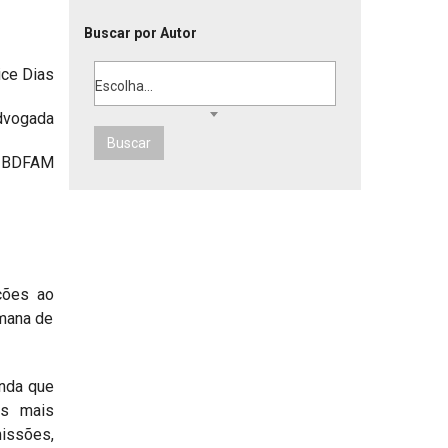
Buscar por Autor
ice Dias
Escolha...
dvogada
Buscar
 IBDFAM
ções ao
emana de
inda que
os mais
missões,