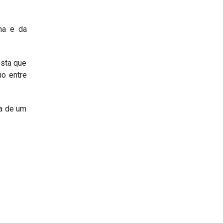
na e da
esta que
io entre
va de um