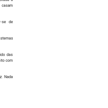
e casam
r-se de
sistemas
tido das
eito com
ez. Nada