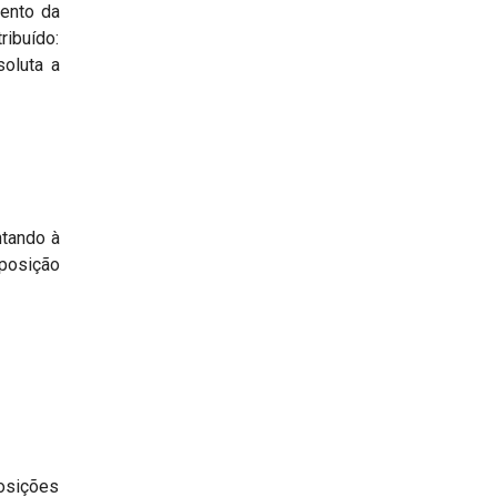
mento da
ribuído:
soluta a
ntando à
oposição
posições