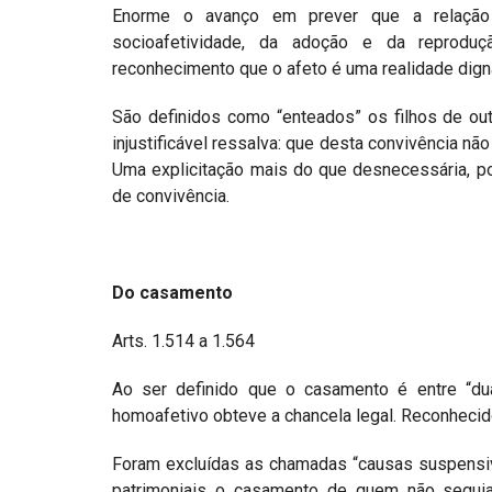
Enorme o avanço em prever que a relação 
socioafetividade, da adoção e da reproduç
reconhecimento que o afeto é uma realidade digna
São definidos como “enteados” os filhos de out
injustificável ressalva: que desta convivência não
Uma explicitação mais do que desnecessária, po
de convivência.
Do casamento
Arts. 1.514 a 1.564
Ao ser definido que o casamento é entre “d
homoafetivo obteve a chancela legal. Reconhecid
Foram excluídas as chamadas “causas suspensi
patrimoniais o casamento de quem não seguia