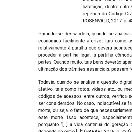
habitação, dentre outr
repetida do Código Civ
ROSENVALD, 2017, p. 4
Partindo-se dessa ideia, quando se analisa
econômico facilmente aferível, tais como 
relativamente à partilha que deverá acontec
proceder à partilha legal, à partilha côm
partes. Quando muito, tais bens deverão apena
ultimação dos trâmites essenciais, passem 
Todavia, quando se analisa a questão digi
afetivo, tais como fotos, vídeos etc., ou 
códigos de acessos, entre outros, verifica-s
ser considerados. No caso, indiscutível se f
morte, ou seja, o fato de que necessariame
este morre. Isso acontece, especialment
porquanto “[...] a vida continua de geração
depende do outro [...]” (HARARI, 2018, p. 333).