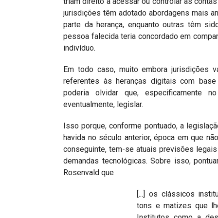
triam direito a acessar ou controlar as cont
jurisdições têm adotado abordagens mais a
parte da herança, enquanto outras têm sido
pessoa falecida teria concordado em compa
indivíduo.
Em todo caso, muito embora jurisdições v
referentes às heranças digitais com base
poderia olvidar que, especificamente no
eventualmente, legislar.
Isso porque, conforme pontuado, a legislação
havida no século anterior, época em que nã
conseguinte, tem-se atuais previsões legais
demandas tecnológicas. Sobre isso, pontua
Rosenvald que
[...] os clássicos in
tons e matizes que l
Institutos como a des