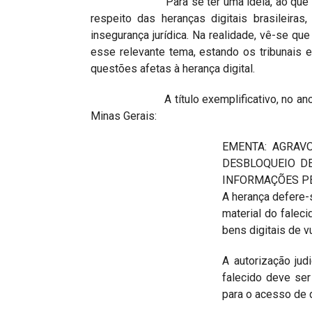
Para se ter uma ideia, ao que se perc
respeito das heranças digitais brasileiras
insegurança jurídica. Na realidade, vê-se qu
esse relevante tema, estando os tribunais
questões afetas à herança digital.
A título exemplificativo, no ano de 20
Minas Gerais:
EMENTA: AGRAVO
DESBLOQUEIO D
INFORMAÇÕES PE
A herança defere-s
material do falec
bens digitais de v
A autorização jud
falecido deve ser
para o acesso de 