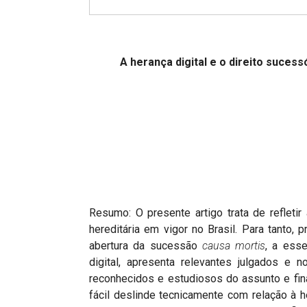
Projetos do IBDFAM
Eventos / Lives
Covid-19
A herança digital e o direito sucess
Alienação Parental
Encontre um Escritório
H
Convênios
Cin
IBDFAM Educacional
Newsletter
Resumo: O presente artigo trata de refleti
Acessibilidade
hereditária em vigor no Brasil. Para tant
abertura da sucessão
causa mortis
, a esse
Equipe
digital, apresenta relevantes julgados e 
reconhecidos e estudiosos do assunto e fi
Fale Conosco
fácil deslinde tecnicamente com relação à he