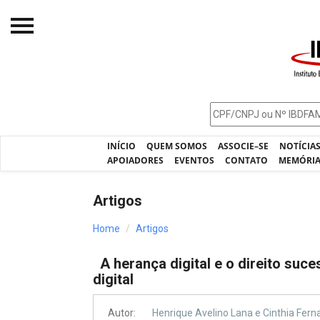
Início
O IBDFAM
Notícias
INÍCIO
QUEM SOMOS
ASSOCIE–SE
NOTÍCIA
Artigos
APOIADORES
EVENTOS
CONTATO
MEMÓRI
Publicações
Artigos
Jurisprudência
Home
Artigos
Pós-Graduação
A herança digital e o direito suc
Eleições
digital
Processos - IBDFAM
Autor:
Henrique Avelino Lana e Cinthia Fern