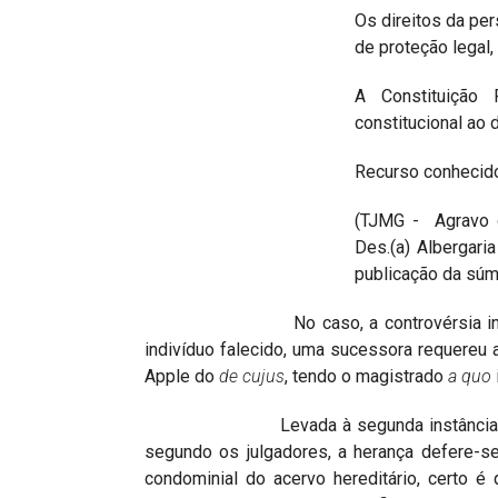
Os direitos da pe
de proteção legal,
A Constituição 
constitucional ao d
Recurso conhecido
(TJMG - Agravo d
Des.(a) Albergar
publicação da sú
No caso, a controvérsia instalou-se
indivíduo falecido, uma sucessora requereu a
Apple do
de cujus
, tendo o magistrado
a quo
Levada à segunda instância, a decis
segundo os julgadores, a herança defere-s
condominial do acervo hereditário, certo 