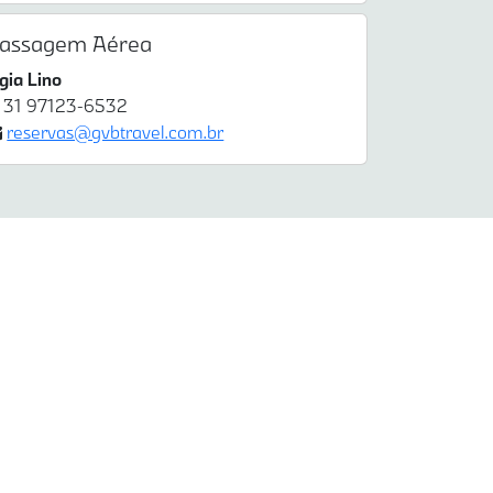
assagem Aérea
ígia Lino
31 97123-6532
reservas@gvbtravel.com.br