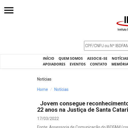
Início
O IBDFAM
Notícias
INÍCIO
QUEM SOMOS
ASSOCIE–SE
NOTÍCIA
Artigos
APOIADORES
EVENTOS
CONTATO
MEMÓRI
Publicações
Notícias
Jurisprudência
Home
Notícias
Pós-Graduação
Jovem consegue reconhecimento 
Eleições
22 anos na Justiça de Santa Catar
Processos - IBDFAM
17/03/2022
Fonte: Assessoria de Comunicação do IBDFAM (c