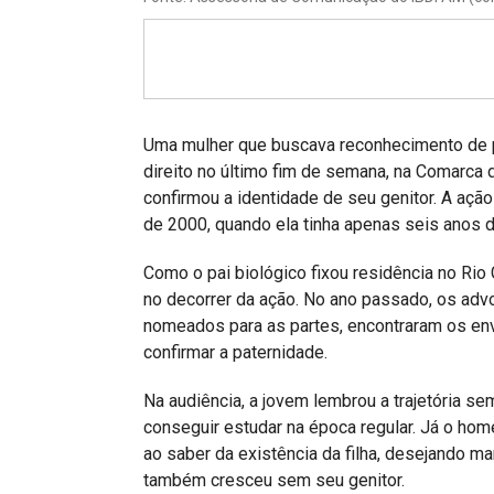
Projetos do IBDFAM
Eventos / Lives
Covid-19
Alienação Parental
Uma mulher que buscava reconhecimento de p
direito no último fim de semana, na Comarca
Encontre um Escritório
confirmou a identidade de seu genitor. A ação
de 2000, quando ela tinha apenas seis anos d
Convênios
Como o pai biológico fixou residência no Rio G
IBDFAM Educacional
no decorrer da ação. No ano passado, os advo
Newsletter
nomeados para as partes, encontraram os en
confirmar a paternidade.
Acessibilidade
Na audiência, a jovem lembrou a trajetória se
Equipe
conseguir estudar na época regular. Já o hom
Fale Conosco
ao saber da existência da filha, desejando m
também cresceu sem seu genitor.