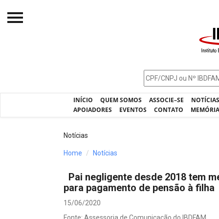
Início
O IBDFAM
Notícias
INÍCIO
QUEM SOMOS
ASSOCIE–SE
NOTÍCIA
Artigos
APOIADORES
EVENTOS
CONTATO
MEMÓRI
Publicações
Notícias
Jurisprudência
Home
Notícias
Pós-Graduação
Pai negligente desde 2018 tem m
Eleições
para pagamento de pensão à filha
Processos - IBDFAM
15/06/2020
Fonte: Assessoria de Comunicação do IBDFAM