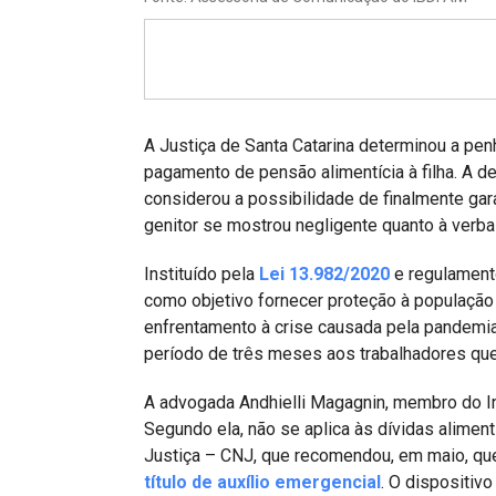
Projetos do IBDFAM
Eventos / Lives
Covid-19
Alienação Parental
A Justiça de Santa Catarina determinou a pe
pagamento de pensão alimentícia à filha. A d
Encontre um Escritório
considerou a possibilidade de finalmente gara
genitor se mostrou negligente quanto à verb
Convênios
Instituído pela
Lei 13.982/2020
e regulament
IBDFAM Educacional
como objetivo fornecer proteção à população
Newsletter
enfrentamento à crise causada pela pandemia
período de três meses aos trabalhadores que
Acessibilidade
A advogada Andhielli Magagnin, membro do Ins
Equipe
Segundo ela, não se aplica às dívidas alimen
Fale Conosco
Justiça – CNJ, que recomendou, em maio, q
título de auxílio emergencial
. O dispositiv