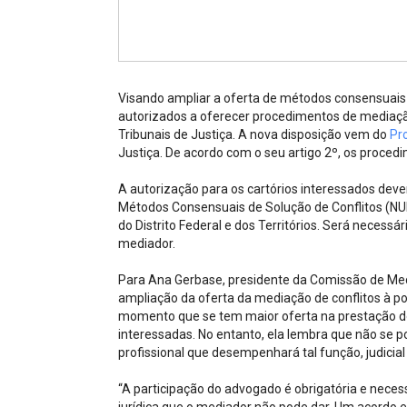
Projetos do IBDFAM
Eventos / Lives
Covid-19
Visando ampliar a oferta de métodos consensuais d
Alienação Parental
autorizados a oferecer procedimentos de mediação
Tribunais de Justiça. A nova disposição vem do
Pr
Encontre um Escritório
Justiça. De acordo com o seu artigo 2º, os procedim
Convênios
A autorização para os cartórios interessados de
Métodos Consensuais de Solução de Conflitos (NUP
IBDFAM Educacional
do Distrito Federal e dos Territórios. Será necessá
mediador.
Newsletter
Para Ana Gerbase, presidente da Comissão de Mediaç
Acessibilidade
ampliação da oferta da mediação de conflitos à p
momento que se tem maior oferta na prestação d
Equipe
interessadas. No entanto, ela lembra que não se p
profissional que desempenhará tal função, judicial
Fale Conosco
“A participação do advogado é obrigatória e nece