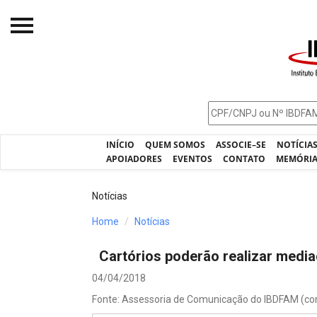
Início
O IBDFAM
Notícias
INÍCIO
QUEM SOMOS
ASSOCIE–SE
NOTÍCIA
Artigos
APOIADORES
EVENTOS
CONTATO
MEMÓRI
Publicações
Notícias
Jurisprudência
Home
Notícias
Pós-Graduação
Cartórios poderão realizar mediaç
Eleições
04/04/2018
Processos - IBDFAM
Fonte: Assessoria de Comunicação do IBDFAM (c