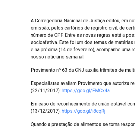
Projetos do IBDFAM
Eventos / Lives
A Corregedoria Nacional de Justiça editou, em n
Covid-19
emissão, pelos cartórios de registro civil, de ce
número de CPF. Entre as novas regras está a pos
Alienação Parental
socioafetiva. Este foi um dos temas de matéria
e na próxima (14 de fevereiro), acompanhe uma 
Encontre um Escritório
nosso noticiário semanal.
Convênios
Provimento nº 63 da CNJ auxilia trâmites de mul
IBDFAM Educacional
Especialistas avaliam Provimento que autoriza r
Newsletter
(22/11/2017):
https://goo.gl/FMCx4a
Acessibilidade
Em caso de reconhecimento de união estável com
Equipe
(13/12/2017):
https://goo.gl/i8cqRj
Fale Conosco
Quando a prestação de alimentos se torna respo