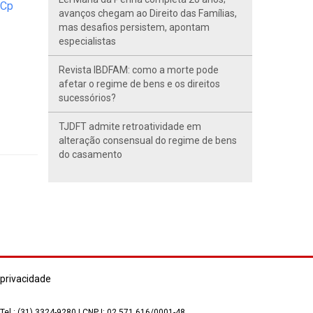
rCp
avanços chegam ao Direito das Famílias,
mas desafios persistem, apontam
especialistas
Revista IBDFAM: como a morte pode
afetar o regime de bens e os direitos
sucessórios?
TJDFT admite retroatividade em
alteração consensual do regime de bens
do casamento
 privacidade
 Tel.: (31) 3324-9280 | CNPJ: 02.571.616/0001-48