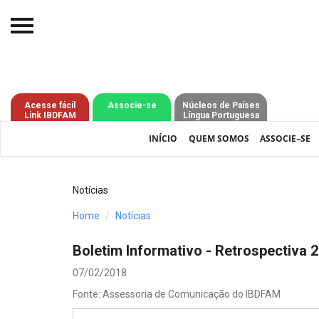
Início
O IBDFAM
Acesse fácil
Associe-se
Núcleos de Países
Link IBDFAM
Língua Portuguesa
Notícias
INÍCIO
QUEM SOMOS
ASSOCIE–SE
Artigos
Publicações
Notícias
Jurisprudência
Home
Notícias
Pós-Graduação
Boletim Informativo - Retrospectiva 
Eleições
07/02/2018
Fonte: Assessoria de Comunicação do IBDFAM
Processos - IBDFAM