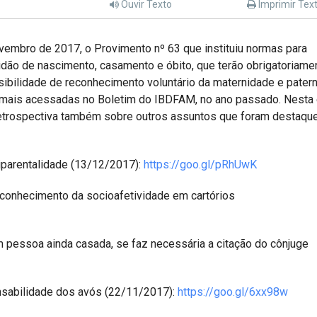
Ouvir Texto
Imprimir Tex
ovembro de 2017, o Provimento nº 63 que instituiu normas para
rtidão de nascimento, casamento e óbito, que terão obrigatoriame
sibilidade de reconhecimento voluntário da maternidade e pater
s mais acessadas no Boletim do IBDFAM, no ano passado. Nesta
retrospectiva também sobre outros assuntos que foram destaqu
tiparentalidade (13/12/2017):
https://goo.gl/pRhUwK
econhecimento da socioafetividade em cartórios
 pessoa ainda casada, se faz necessária a citação do cônjuge
nsabilidade dos avós (22/11/2017):
https://goo.gl/6xx98w