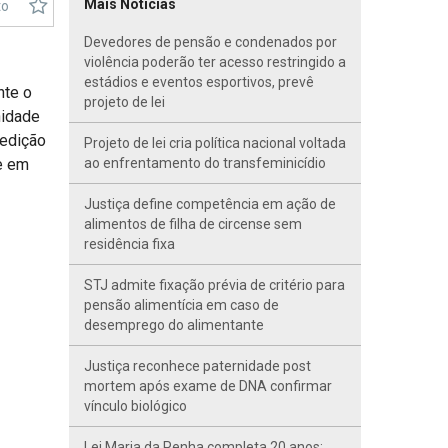
Mais Notícias
to
Devedores de pensão e condenados por
violência poderão ter acesso restringido a
estádios e eventos esportivos, prevê
nte o
projeto de lei
nidade
 edição
Projeto de lei cria política nacional voltada
e em
ao enfrentamento do transfeminicídio
Justiça define competência em ação de
alimentos de filha de circense sem
residência fixa
STJ admite fixação prévia de critério para
pensão alimentícia em caso de
desemprego do alimentante
Justiça reconhece paternidade post
mortem após exame de DNA confirmar
vínculo biológico
Lei Maria da Penha completa 20 anos;