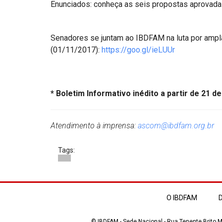
Enunciados: conheça as seis propostas aprovad
Senadores se juntam ao IBDFAM na luta por ampla
(01/11/2017):
https://goo.gl/ieLUUr
* Boletim Informativo inédito a partir de 21 d
Atendimento à imprensa:
ascom@ibdfam.org.br
Tags:
O IBDFAM
D
© IBDFAM - Sede Nacional - Rua Tenente Brito Me