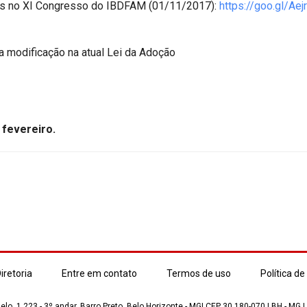
as no XI Congresso do IBDFAM (01/11/2017):
https://goo.gl/Aej
 modificação na atual Lei da Adoção
e fevereiro.
iretoria
Entre em contato
Termos de uso
Política de
lo, 1.223 - 3º andar, Barro Preto, Belo Horizonte - MG| CEP 30.180-070 | BH - MG |