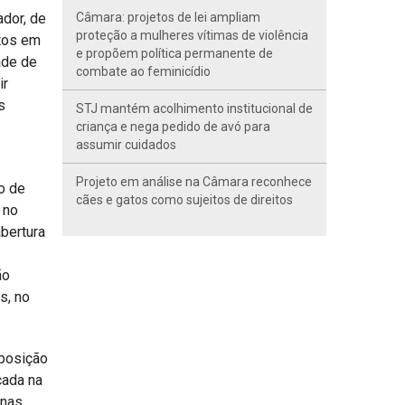
ador, de
Câmara: projetos de lei ampliam
proteção a mulheres vítimas de violência
itos em
e propõem política permanente de
ade de
combate ao feminicídio
ir
s
STJ mantém acolhimento institucional de
criança e nega pedido de avó para
assumir cuidados
Projeto em análise na Câmara reconhece
o de
cães e gatos como sujeitos de direitos
 no
bertura
ão
s, no
sposição
çada na
 nas