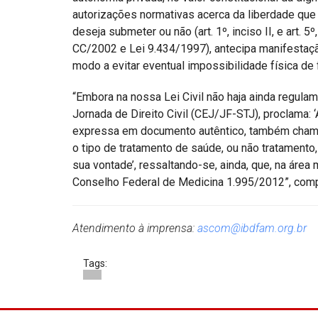
autorizações normativas acerca da liberdade que 
deseja submeter ou não (art. 1º, inciso II, e art. 5º
CC/2002 e Lei 9.434/1997), antecipa manifestaç
modo a evitar eventual impossibilidade física de 
“Embora na nossa Lei Civil não haja ainda regula
Jornada de Direito Civil (CEJ/JF-STJ), proclama: ‘
expressa em documento autêntico, também chama
o tipo de tratamento de saúde, ou não tratament
sua vontade’, ressaltando-se, ainda, que, na áre
Conselho Federal de Medicina 1.995/2012”, com
Atendimento à imprensa:
ascom@ibdfam.org.br
Tags: