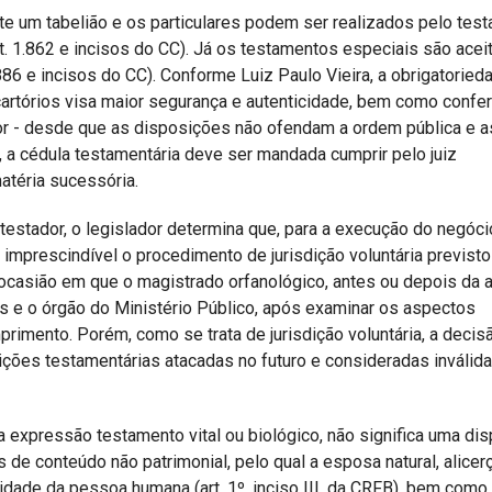
e um tabelião e os particulares podem ser realizados pelo test
t. 1.862 e incisos do CC). Já os testamentos especiais são ace
886 e incisos do CC). Conforme Luiz Paulo Vieira, a obrigatoried
cartórios visa maior segurança e autenticidade, bem como confer
dor - desde que as disposições não ofendam a ordem pública e a
, a cédula testamentária deve ser mandada cumprir pelo juiz
atéria sucessória.
testador, o legislador determina que, para a execução do negóci
 imprescindível o procedimento de jurisdição voluntária previsto
 ocasião em que o magistrado orfanológico, antes ou depois da a
os e o órgão do Ministério Público, após examinar os aspectos
primento. Porém, como se trata de jurisdição voluntária, a decis
ições testamentárias atacadas no futuro e consideradas inválida
a expressão testamento vital ou biológico, não significa uma di
s de conteúdo não patrimonial, pelo qual a esposa natural, alicer
nidade da pessoa humana (art. 1º, inciso III, da CRFB), bem como