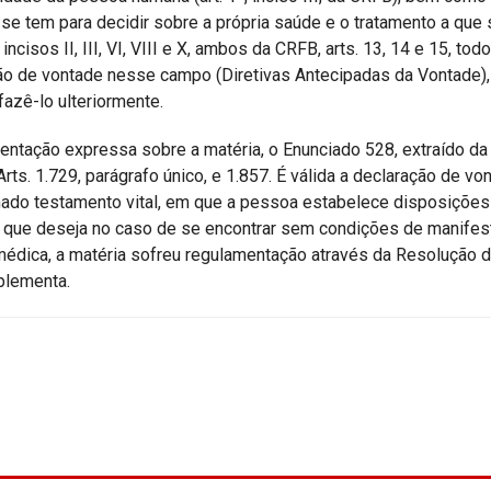
se tem para decidir sobre a própria saúde e o tratamento a que 
, incisos II, III, VI, VIII e X, ambos da CRFB, arts. 13, 14 e 15, tod
ão de vontade nesse campo (Diretivas Antecipadas da Vontade),
fazê-lo ulteriormente.
mentação expressa sobre a matéria, o Enunciado 528, extraído da
Arts. 1.729, parágrafo único, e 1.857. É válida a declaração de vo
do testamento vital, em que a pessoa estabelece disposições
o, que deseja no caso de se encontrar sem condições de manifes
a médica, a matéria sofreu regulamentação através da Resolução 
plementa.