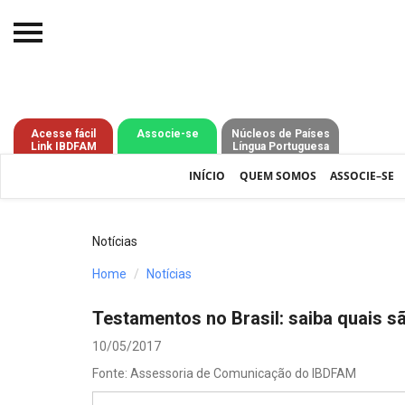
Início
O IBDFAM
Acesse fácil
Associe-se
Núcleos de Países
Link IBDFAM
Língua Portuguesa
Notícias
INÍCIO
QUEM SOMOS
ASSOCIE–SE
Artigos
Publicações
Notícias
Jurisprudência
Home
Notícias
Pós-Graduação
Testamentos no Brasil: saiba quais s
Eleições
10/05/2017
Fonte: Assessoria de Comunicação do IBDFAM
Processos - IBDFAM