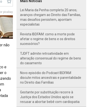
Mais Notícias
to
Lei Maria da Penha completa 20 anos;
r pixabay
avanços chegam ao Direito das Famílias,
mas desafios persistem, apontam
especialistas
Revista IBDFAM: como a morte pode
afetar o regime de bens e os direitos
sucessórios?
er não
TJDFT admite retroatividade em
alteração consensual do regime de bens
do casamento
co e
er o
Novo episódio do Podcast IBDFAM
discute mitos ancestrais e parentalidade
razendo
no Direito das Famílias
dem
a
Gestante por substituição recorre à
etada
Justiça dos Estados Unidos após se
recusar a abortar bebê com cardiopatia