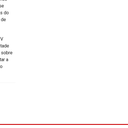
se
os do
 de
 V
ntade
 sobre
tar a
do