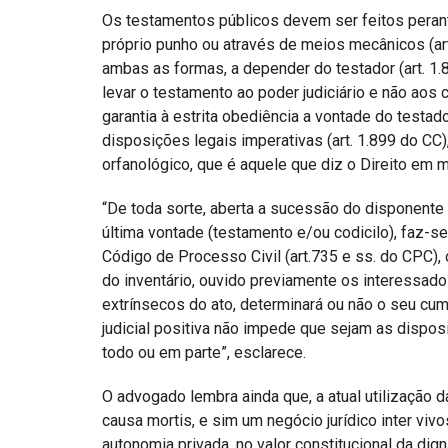
Os testamentos públicos devem ser feitos perant
próprio punho ou através de meios mecânicos (ar
ambas as formas, a depender do testador (art. 1.
levar o testamento ao poder judiciário e não aos 
garantia à estrita obediência a vontade do testa
disposições legais imperativas (art. 1.899 do CC)
orfanológico, que é aquele que diz o Direito em m
“De toda sorte, aberta a sucessão do disponente 
última vontade (testamento e/ou codicilo), faz-se
Código de Processo Civil (art.735 e ss. do CPC),
do inventário, ouvido previamente os interessad
extrínsecos do ato, determinará ou não o seu cum
judicial positiva não impede que sejam as dispos
todo ou em parte”, esclarece.
O advogado lembra ainda que, a atual utilização d
causa mortis, e sim um negócio jurídico inter vivo
autonomia privada, no valor constitucional da dig