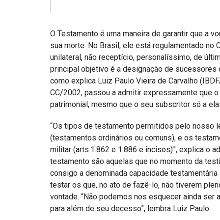
Projetos do IBDFAM
Eventos / Lives
O Testamento é uma maneira de garantir que a vo
Covid-19
sua morte. No Brasil, ele está regulamentado no C
unilateral, não receptício, personalíssimo, de últ
Alienação Parental
principal objetivo é a designação de sucessores d
como explica Luiz Paulo Vieira de Carvalho (IBDF
Encontre um Escritório
CC/2002, passou a admitir expressamente que o 
Convênios
patrimonial, mesmo que o seu subscritor só a elas
IBDFAM Educacional
“Os tipos de testamento permitidos pelo nosso leg
(testamentos ordinários ou comuns), e os testamen
Newsletter
militar (arts.1.862 e 1.886 e incisos)”, explica
Acessibilidade
testamento são aquelas que no momento da testi
consigo a denominada capacidade testamentária a
Equipe
testar os que, no ato de fazê-lo, não tiverem ple
vontade. “Não podemos nos esquecer ainda ser a 
Fale Conosco
para além de seu decesso”, lembra Luiz Paulo.