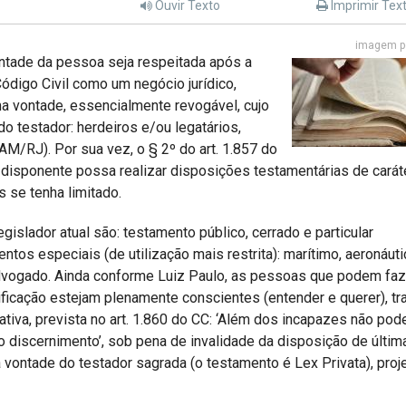
Ouvir Texto
Imprimir Tex
imagem po
ntade da pessoa seja respeitada após a
ódigo Civil como um negócio jurídico,
ima vontade, essencialmente revogável, cujo
o testador: herdeiros e/ou legatários,
AM/RJ). Por sua vez, o § 2º do art. 1.857 do
disponente possa realizar disposições testamentárias de carát
 se tenha limitado.
islador atual são: testamento público, cerrado e particular
tos especiais (de utilização mais restrita): marítimo, aeronáuti
 o advogado. Ainda conforme Luiz Paulo, as pessoas que podem faz
ficação estejam plenamente conscientes (entender e querer), t
tiva, prevista no art. 1.860 do CC: ‘Além dos incapazes não po
no discernimento’, sob pena de invalidade da disposição de últim
vontade do testador sagrada (o testamento é Lex Privata), proj