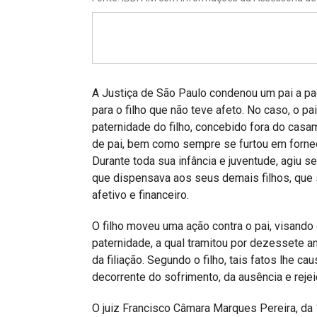
Projetos do IBDFAM
Eventos / Lives
Covid-19
Alienação Parental
A Justiça de São Paulo condenou um pai a pa
para o filho que não teve afeto. No caso, o p
Encontre um Escritório
paternidade do filho, concebido fora do casa
de pai, bem como sempre se furtou em fornece
Convênios
Durante toda sua infância e juventude, agiu s
IBDFAM Educacional
que dispensava aos seus demais filhos, que 
afetivo e financeiro.
Newsletter
O filho moveu uma ação contra o pai, visand
Acessibilidade
paternidade, a qual tramitou por dezessete a
da filiação. Segundo o filho, tais fatos lhe 
Equipe
decorrente do sofrimento, da ausência e rejei
Fale Conosco
O juiz Francisco Câmara Marques Pereira, da 1