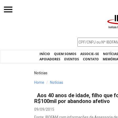
Início
O IBDFAM
Notícias
INÍCIO
QUEM SOMOS
ASSOCIE–SE
NOTÍCIA
Artigos
APOIADORES
EVENTOS
CONTATO
MEMÓRI
Publicações
Notícias
Jurisprudência
Home
Notícias
Pós-Graduação
Aos 40 anos de idade, filho que f
Eleições
R$100mil por abandono afetivo
Processos - IBDFAM
09/09/2015
Fonte: IBDFAM com informações da Assessoria de