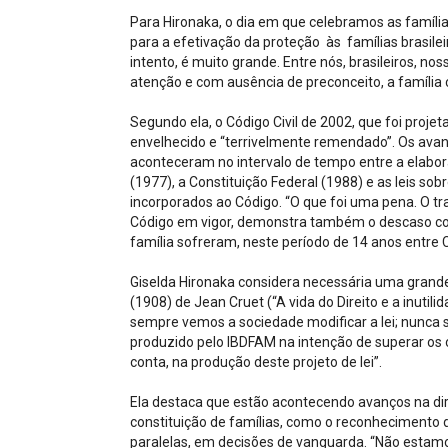
Para Hironaka, o dia em que celebramos as famíli
para a efetivação da proteção às famílias brasilei
intento, é muito grande. Entre nós, brasileiros, nos
atenção e com ausência de preconceito, a família 
Segundo ela, o Código Civil de 2002, que foi projet
envelhecido e “terrivelmente remendado”. Os avanç
aconteceram no intervalo de tempo entre a elabor
(1977), a Constituição Federal (1988) e as leis so
incorporados ao Código. “O que foi uma pena. O t
Código em vigor, demonstra também o descaso co
família sofreram, neste período de 14 anos entre Con
Giselda Hironaka considera necessária uma grande r
(1908) de Jean Cruet (“A vida do Direito e a inutil
sempre vemos a sociedade modificar a lei; nunca se
produzido pelo IBDFAM na intenção de superar os ó
conta, na produção deste projeto de lei”.
Ela destaca que estão acontecendo avanços na di
constituição de famílias, como o reconhecimento 
paralelas, em decisões de vanguarda. “Não estam