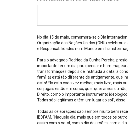
Projetos do IBDFAM
Eventos / Lives
Covid-19
Alienação Parental
No dia 15 de maio, comemora-se o Dia Internacional
Organização das Nações Unidas (ONU) celebrou o a
Encontre um Escritório
e Responsabilidades num Mundo em Transformaç
Convênios
Para o advogado Rodrigo da Cunha Pereira, presiden
importante ter um dia para pensar e homenagear 
IBDFAM Educacional
transformações depois de instituída a data, a con
família) está tão diferente de antigamente, que
Newsletter
disto! Ela esta cada vez melhor, mais livre, mais a
conjugais estão em curso, quer queiramos ou não,
Acessibilidade
Direito, como o importante instrumento ideológico
Todas são legítimas e têm um lugar ao sol”, disse.
Equipe
Todas as celebrações são sempre muito bem recebi
Fale Conosco
IBDFAM. "Naquele dia, mais que em todos os outro
assim com o natal, com o dia das mães, com o dia d