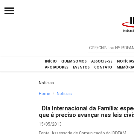
Início
O IBDFAM
Notícias
INÍCIO
QUEM SOMOS
ASSOCIE–SE
NOTÍCIA
Artigos
APOIADORES
EVENTOS
CONTATO
MEMÓRI
Publicações
Notícias
Jurisprudência
Home
Notícias
Pós-Graduação
Dia Internacional da Família: espe
Eleições
que é preciso avançar nas leis civi
Processos - IBDFAM
15/05/2013
Fonte: Assessoria de Comunicação do IBDFAM