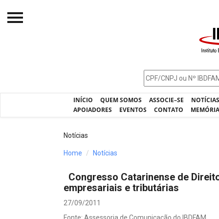
Início
O IBDFAM
Notícias
INÍCIO
QUEM SOMOS
ASSOCIE–SE
NOTÍCIA
Artigos
APOIADORES
EVENTOS
CONTATO
MEMÓRI
Publicações
Notícias
Jurisprudência
Home
Notícias
Pós-Graduação
Congresso Catarinense de Direit
Eleições
empresariais e tributárias
Processos - IBDFAM
27/09/2011
Fonte: Assessoria de Comunicação do IBDFAM