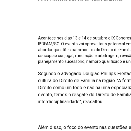
Projetos do IBDFAM
Eventos / Lives
Covid-19
Alienação Parental
Acontece nos dias 13 e 14 de outubro o IX Congress
IBDFAM/SC. O evento vai aproveitar o potencial emp
Encontre um Escritório
abordar questões patrimoniais do Direito de Famíl
usucapião conjugal, mediação e arbitragem, revis
Convênios
planejamento sucessório, namoro qualificado e uniã
IBDFAM Educacional
Segundo o advogado Douglas Phillips Freita
cultura do Direito de Família na região. "A f
Newsletter
Direito como um todo e não há uma especiali
evento, temos o resgate do Direito de Famíli
Acessibilidade
interdisciplinaridade", ressaltou.
Equipe
Fale Conosco
Além disso, o foco do evento nas questões em